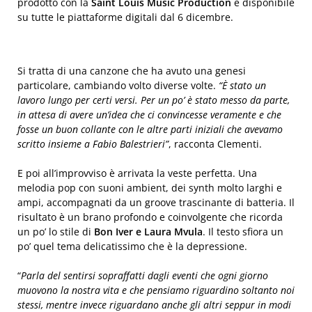
prodotto con la
Saint Louis Music Production
e disponibile
su tutte le piattaforme digitali dal 6 dicembre.
Si tratta di una canzone che ha avuto una genesi
particolare, cambiando volto diverse volte.
“È stato un
lavoro lungo per certi versi. Per un po’ è stato messo da parte,
in attesa di avere un’idea che ci convincesse veramente e che
fosse un buon collante con le altre parti iniziali che avevamo
scritto insieme a Fabio Balestrieri”
, racconta Clementi.
E poi all’improvviso è arrivata la veste perfetta. Una
melodia pop con suoni ambient, dei synth molto larghi e
ampi, accompagnati da un groove trascinante di batteria. Il
risultato è un brano profondo e coinvolgente che ricorda
un po’ lo stile di
Bon Iver e Laura Mvula
. Il testo sfiora un
po’ quel tema delicatissimo che è la depressione.
“
Parla del sentirsi sopraffatti dagli eventi che ogni giorno
muovono la nostra vita e che pensiamo riguardino soltanto noi
stessi, mentre invece riguardano anche gli altri seppur in modi