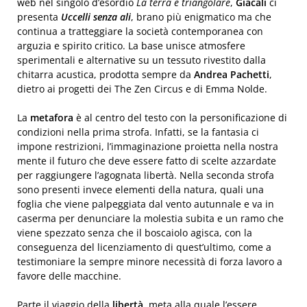
web nel singolo d’esordio
La terra è triangolare
,
Giacali
ci
presenta
Uccelli senza ali
, brano più enigmatico ma che
continua a tratteggiare la società contemporanea con
arguzia e spirito critico. La base unisce atmosfere
sperimentali e alternative su un tessuto rivestito dalla
chitarra acustica, prodotta sempre da
Andrea Pachetti
,
dietro ai progetti dei The Zen Circus e di Emma Nolde.
La
metafora
è al centro del testo con la personificazione di
condizioni nella prima strofa. Infatti, se la fantasia ci
impone restrizioni, l’immaginazione proietta nella nostra
mente il futuro che deve essere fatto di scelte azzardate
per raggiungere l’agognata libertà. Nella seconda strofa
sono presenti invece elementi della natura, quali una
foglia che viene palpeggiata dal vento autunnale e va in
caserma per denunciare la molestia subita e un ramo che
viene spezzato senza che il boscaiolo agisca, con la
conseguenza del licenziamento di quest’ultimo, come a
testimoniare la sempre minore necessità di forza lavoro a
favore delle macchine.
Parte il viaggio della
libertà
, meta alla quale l’essere