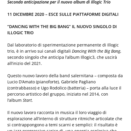
Seconda anticipazione per il nuovo album di Illogic Trio
11 DICEMBRE 2020 – ESCE SULLE PIATTAFORME DIGITALI
“DANCING WITH THE BIG BANG” IL NUOVO SINGOLO DI
ILLOGIC TRIO
Dal laboratorio di sperimentazione permanente di Illogic
trio, è in arrivo sui canali digitali
Dancing With the Big Bang
,
secondo singolo che anticipa l’album Illogic3, che uscirà
all’inizio del 2021.
Questo nuovo lavoro della band salernitana – composta da
Lucio D’Amato (pianoforte), Gabriele Pagliano
(contrabbasso) e Ugo Rodolico (batteria) – porta alla luce il
percorso artistico del gruppo, iniziato nel 2014, con
l’album
Start.
Il nuovo lavoro racconta in musica il loro viaggio di
esplorazione all’interno di strutture ritmiche articolate che
si contrappongono a temi scarni e semplici: il risultato è
un jazz progressivo carico di una energia esplosiva che