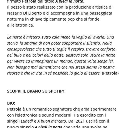
firmato
Petrolà
dal titolo
A piedi la notte
.
Il pezzo è stato realizzato con la produzione artistica di
Nazario Di Liberto e ci accompagna in una passeggiata
notturna in chiave tipicamente pop che si fonde
all’elettronica.
La notte è mistero, tutto cala meno la voglia di viverla. Una
storia, la smania di non poter sopportare il silenzio. Nella
consapevolezza che tutto ti toglie il respiro, trovare conforto
nel buio e nei colori della notte. Bastava solo uscire la notte
per vivere ed immaginare un mondo, questa volta senza lei.
Non bisogna mai dimenticare che noi stessi siamo la nostra
risorsa e che la vita in sé possiede la gioia di essere.
(
Petrolà
)
SCOPRI IL BRANO SU
SPOTIFY
BIO:
Petrolà
è un romantico sognatore che ama sperimentare
con l’elettronica e sound moderni. Ha esordito con i
singoli
Lunedì
e
A buon mercato
. Dal 2021 uscirà con il
nuovo singolo
A piedi la notte
che vede una svolta nel