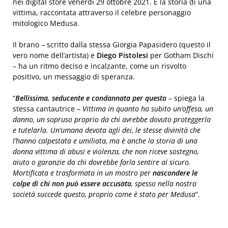
nei digital store venerdì 29 ottobre 2021. È la storia di una
vittima, raccontata attraverso il celebre personaggio
mitologico Medusa.
Il brano – scritto dalla stessa Giorgia Papasidero (questo il
vero nome dell’artista) e
Diego Pistolesi
per Gotham Dischi
– ha un ritmo deciso e incalzante, come un risvolto
positivo, un messaggio di speranza.
“
Bellissima, seducente e condannata per questo
– spiega la
stessa cantautrice –
Vittima in quanto ha subito un’offesa, un
danno, un sopruso proprio da chi avrebbe dovuto proteggerla
e tutelarla. Un’umana devota agli dei, le stesse divinità che
l’hanno calpestata e umiliata, ma è anche la storia di una
donna vittima di abusi e violenza, che non riceve sostegno,
aiuto o garanzie da chi dovrebbe farla sentire al sicuro.
Mortificata e trasformata in un mostro per
nascondere le
colpe di chi non può essere accusato
, spesso nella nostra
società succede questo, proprio come è stato per Medusa
”.