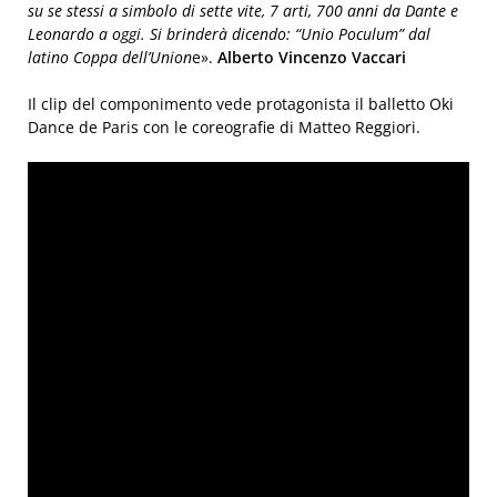
su se stessi a simbolo di sette vite, 7 arti, 700 anni da Dante e
Leonardo a oggi. Si brinderà dicendo: “Unio Poculum” dal
latino Coppa dell’Union
e».
Alberto Vincenzo Vaccari
Il clip del componimento vede protagonista il balletto Oki
Dance de Paris con le coreografie di Matteo Reggiori.