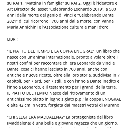
su RAI 1, “Mattina in famiglia” su RAI 2. Oggi è l’ideatore e
Art Director del asset “Celebrando Leonardo 2019”, a 500
anni dalla morte del genio di Vinci e “Celebrando Dante
2021” di cui ricorrono i 700 anni dalla morte, con Vanna
Maria Annichini e l’Associazione culturale mani d’oro
LIBRI:
“IL PIATTO DEL TEMPO E LA COPPA ENOGRAL” Un libro che
nasce con un’anima internazionale, pronto a volare oltre i
nostri confini per raccontare chi era Leonardo da Vinci e
Dante, cosa ci hanno lasciato in 700 anni, anche con
antiche e nuove ricette, oltre alla loro storia, suddivisa in 7
capitoli, per 7 arti, per 7 stili, e con l’Inno a Dante inedito e
l’inno a Leonardo, e il testamento per i grandi della terra.
IL PIATTO DEL TEMPO Nasce dal ritrovamento di un
antichissimo piatto in legno siglato p.p.; la coppa ENOGRAL
è alta 42 cm in vetro, forgiata dai maestri vetrai di Murano
“CHI SLEGHERÀ MADDALENA?” La protagonista del libro
(Maddalena) è una bella e giovane ragazza che un giorno,