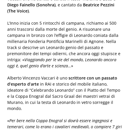
Diego Fainello (Sonohra)
, e cantato da
Beatrice Pezzini
(The Voice)
.
L’Inno inizia con 5 rintocchi di campana, richiamo ai 500
anni trascorsi dalla morte del genio. A risuonare una
campana in bronzo con l’effigie di Leonardo coniata dalla
millenaria Fonderia Pontificia Marinelli di Agnone. Nella
track si descrive un Leonardo genio del passato e
premonitore dei tempi odierni, che ancora oggi stupisce e
intriga: «
Viaggiando per le vie del mondo, Leonardo ancora
oggi è, quel genio d’arte e scienza…
»
Alberto Vincenzo Vaccari è uno
scrittore con un passato
d’esperto d’arte
in RAI e storico del mobile italiano,
ideatore di “Celebrando Leonardo” con il Piatto del Tempo
e la Coppa Enogral dal Sacro Graal dei maestri vetrai di
Murano, in cui la testa di Leonardo in vetro sorregge il
mondo.
«
Per bere nella Coppa Enogral si dovrà essere ingegnosi e
temerari, come lo erano i cavalieri medievali, o compiere 7 giri