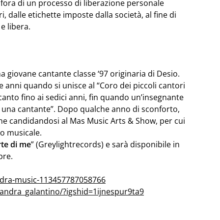
tafora di un processo di liberazione personale
tri, dalle etichette imposte dalla società, al fine di
e libera.
na giovane cantante classe ‘97 originaria di Desio.
ue anni quando si unisce al “Coro dei piccoli cantori
 canto fino ai sedici anni, fin quando un’insegnante
a una cantante”. Dopo qualche anno di sconforto,
ne candidandosi al Mas Music Arts & Show, per cui
o musicale.
rte di me
” (Greylightrecords) e sarà disponibile in
bre.
ndra-music-113457787058766
andra_galantino/?igshid=1ijnespur9ta9