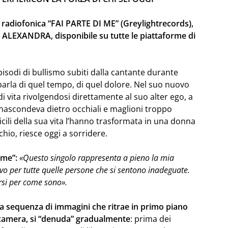
 radiofonica “FAI PARTE DI ME” (Greylightrecords),
 ALEXANDRA, disponibile su tutte le piattaforme di
isodi di bullismo subiti dalla cantante durante
parla di quel tempo, di quel dolore. Nel suo nuovo
i vita rivolgendosi direttamente al suo alter ego, a
nascondeva dietro occhiali e maglioni troppo
icili della sua vita l’hanno trasformata in una donna
hio, riesce oggi a sorridere.
 me”:
«Questo singolo rappresenta a pieno la mia
o per tutte quelle persone che si sentono inadeguate.
rsi per come sono».
ica sequenza di immagini che ritrae in primo piano
ocamera, si “denuda” gradualmente
: prima dei