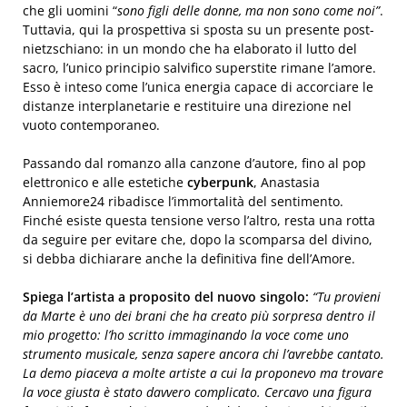
che gli uomini “
sono figli delle donne, ma non sono come noi”
.
Tuttavia, qui la prospettiva si sposta su un presente post-
nietzschiano: in un mondo che ha elaborato il lutto del
sacro, l’unico principio salvifico superstite rimane l’amore.
Esso è inteso come l’unica energia capace di accorciare le
distanze interplanetarie e restituire una direzione nel
vuoto contemporaneo.
Passando dal romanzo alla canzone d’autore, fino al pop
elettronico e alle estetiche
cyberpunk
, Anastasia
Anniemore24 ribadisce l’immortalità del sentimento.
Finché esiste questa tensione verso l’altro, resta una rotta
da seguire per evitare che, dopo la scomparsa del divino,
si debba dichiarare anche la definitiva fine dell’Amore.
Spiega l’artista a proposito del nuovo singolo:
“Tu provieni
da Marte è uno dei brani che ha creato più sorpresa dentro il
mio progetto: l’ho scritto immaginando la voce come uno
strumento musicale, senza sapere ancora chi l’avrebbe cantato.
La demo piaceva a molte artiste a cui la proponevo ma trovare
la voce giusta è stato davvero complicato. Cercavo una figura