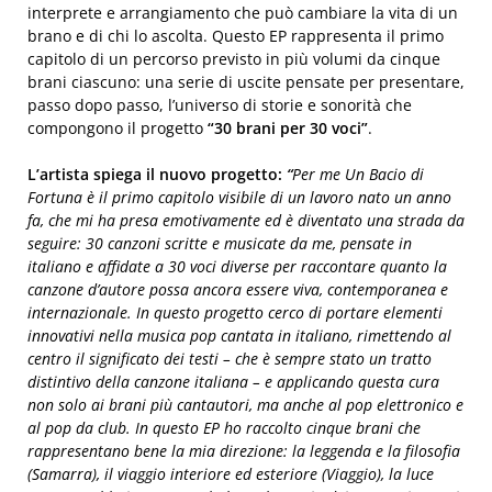
interprete e arrangiamento che può cambiare la vita di un
brano e di chi lo ascolta. Questo EP rappresenta il primo
capitolo di un percorso previsto in più volumi da cinque
brani ciascuno: una serie di uscite pensate per presentare,
passo dopo passo, l’universo di storie e sonorità che
compongono il progetto
“30 brani per 30 voci”
.
L’artista spiega il nuovo progetto:
“
Per me Un Bacio di
Fortuna è il primo capitolo visibile di un lavoro nato un anno
fa, che mi ha presa emotivamente ed è diventato una strada da
seguire: 30 canzoni scritte e musicate da me, pensate in
italiano e affidate a 30 voci diverse per raccontare quanto la
canzone d’autore possa ancora essere viva, contemporanea e
internazionale. In questo progetto cerco di portare elementi
innovativi nella musica pop cantata in italiano, rimettendo al
centro il significato dei testi – che è sempre stato un tratto
distintivo della canzone italiana – e applicando questa cura
non solo ai brani più cantautori, ma anche al pop elettronico e
al pop da club. In questo EP ho raccolto cinque brani che
rappresentano bene la mia direzione: la leggenda e la filosofia
(Samarra), il viaggio interiore ed esteriore (Viaggio), la luce