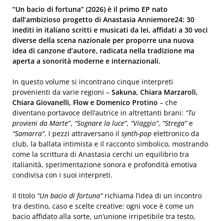
“Un bacio di fortuna” (2026) è il primo EP nato
dall’ambizioso progetto di Anastasia Anniemore24: 30
inediti in italiano scritti e musicati da lei, affidati a 30 voci
diverse della scena nazionale per proporre una nuova
idea di canzone d’autore, radicata nella tradizione ma
aperta a sonorità moderne e internazionali.
In questo volume si incontrano cinque interpreti
provenienti da varie regioni –
Sakuna, Chiara Marzaroli,
Chiara Giovanelli, Flow e Domenico Protino
– che
diventano portavoce dell’autrice in altrettanti brani:
“Tu
provieni da Marte”
,
“Sognare la luce”
,
“Viaggio”
,
“Strega”
e
“Samarra”
. I pezzi attraversano il
synth-pop
elettronico da
club, la ballata intimista e il racconto simbolico, mostrando
come la scrittura di Anastasia cerchi un equilibrio tra
italianità, sperimentazione sonora e profondità emotiva
condivisa con i suoi interpreti.
Il titolo
“Un bacio di fortuna”
richiama l’idea di un incontro
tra destino, caso e scelte creative: ogni voce è come un
bacio affidato alla sorte, un’unione irripetibile tra testo,