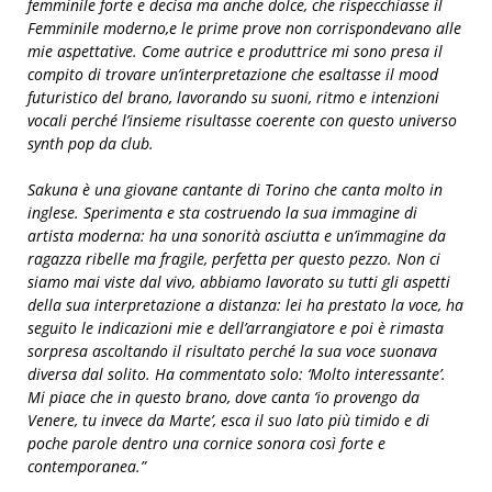
femminile forte e decisa ma anche dolce, che rispecchiasse il
Femminile moderno,e le prime prove non corrispondevano alle
mie aspettative. Come autrice e produttrice mi sono presa il
compito di trovare un’interpretazione che esaltasse il mood
futuristico del brano, lavorando su suoni, ritmo e intenzioni
vocali perché l’insieme risultasse coerente con questo universo
synth pop da club.
Sakuna è una giovane cantante di Torino che canta molto in
inglese. Sperimenta e sta costruendo la sua immagine di
artista moderna: ha una sonorità asciutta e un’immagine da
ragazza ribelle ma fragile, perfetta per questo pezzo. Non ci
siamo mai viste dal vivo, abbiamo lavorato su tutti gli aspetti
della sua interpretazione a distanza: lei ha prestato la voce, ha
seguito le indicazioni mie e dell’arrangiatore e poi è rimasta
sorpresa ascoltando il risultato perché la sua voce suonava
diversa dal solito. Ha commentato solo: ‘Molto interessante’.
Mi piace che in questo brano, dove canta ‘io provengo da
Venere, tu invece da Marte’, esca il suo lato più timido e di
poche parole dentro una cornice sonora così forte e
contemporanea.”