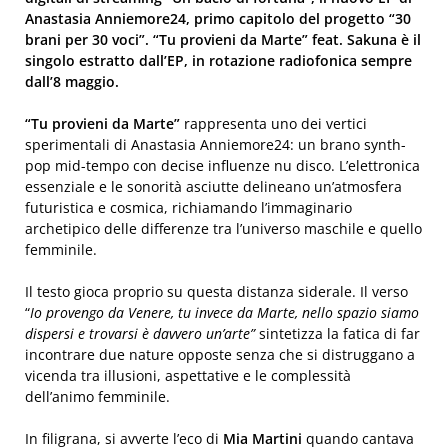
Anastasia Anniemore24, primo capitolo del progetto “30
brani per 30 voci”. “Tu provieni da Marte” feat. Sakuna è il
singolo estratto dall’EP, in rotazione radiofonica sempre
dall’8 maggio.
“Tu provieni da Marte”
rappresenta uno dei vertici
sperimentali di Anastasia Anniemore24: un brano synth-
pop mid-tempo con decise influenze nu disco. L’elettronica
essenziale e le sonorità asciutte delineano un’atmosfera
futuristica e cosmica, richiamando l’immaginario
archetipico delle differenze tra l’universo maschile e quello
femminile.
Il testo gioca proprio su questa distanza siderale. Il verso
“
Io provengo da Venere, tu invece da Marte, nello spazio siamo
dispersi e trovarsi è davvero un’arte”
sintetizza la fatica di far
incontrare due nature opposte senza che si distruggano a
vicenda tra illusioni, aspettative e le complessità
dell’animo femminile.
In filigrana, si avverte l’eco di
Mia Martini
quando cantava