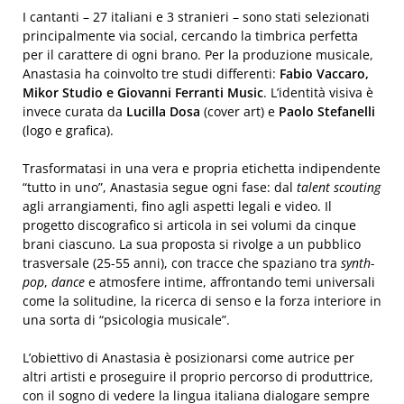
I cantanti – 27 italiani e 3 stranieri – sono stati selezionati
principalmente via social, cercando la timbrica perfetta
per il carattere di ogni brano. Per la produzione musicale,
Anastasia ha coinvolto tre studi differenti:
Fabio Vaccaro,
Mikor Studio e Giovanni Ferranti Music
. L’identità visiva è
invece curata da
Lucilla Dosa
(cover art) e
Paolo Stefanelli
(logo e grafica).
Trasformatasi in una vera e propria etichetta indipendente
“tutto in uno”, Anastasia segue ogni fase: dal
talent scouting
agli arrangiamenti, fino agli aspetti legali e video. Il
progetto discografico si articola in sei volumi da cinque
brani ciascuno. La sua proposta si rivolge a un pubblico
trasversale (25-55 anni), con tracce che spaziano tra
synth-
pop
,
dance
e atmosfere intime, affrontando temi universali
come la solitudine, la ricerca di senso e la forza interiore in
una sorta di “psicologia musicale”.
L’obiettivo di Anastasia è posizionarsi come autrice per
altri artisti e proseguire il proprio percorso di produttrice,
con il sogno di vedere la lingua italiana dialogare sempre