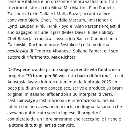
canzone italiana e un orizzonte sonoro vastissimo. Tra i
riferimenti storici cita Mina, Mia Martini, Pino Daniele,
Zucchero, Lucio Dalla e i Matia Bazar; accanto a loro
convivono Björk, Cher, Freddie Mercury, Jimi Hendrix,
Cyndi Lauper, Pink, i Pink Floyd e l’Alan Parsons Project. Il
suo bagaglio include il jazz (Miles Davis, Billie Holiday,
Chet Baker), la musica classica (da Bach e Chopin fino a
Čajkovskij, Rachmaninov e Šostakovič) e la moderna
neoclassica
di Federico Albanese, Sofiane Pamart e il suo
autore di riferimento,
Max Richter
.
Dall’esperienza del primo singolo prende vita l’ambizioso
progetto
“30 brani per 30 voci / Un bacio di fortuna”
, a cui
Anastasia lavora ininterrottamente da febbraio 2025. In
poco più di un anno concepisce, scrive e produce 30 brani
originali in italiano, affidandoli a 30 interpreti diversi. Il
cast coinvolge artisti nazionali e internazionali, inclusi
talenti che non avevano mai inciso in lingua italiana o che
avevano pubblicato solo in inglese. Il progetto è
completato da un libro omonimo che raccoglie le liriche e
le storie di tutti gli artisti coinvolti.