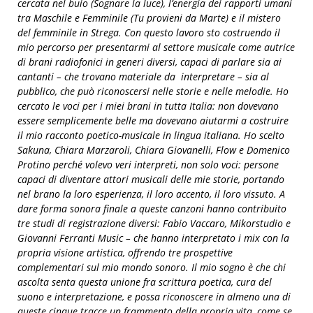
cercata nel buio (Sognare la luce), l’energia dei rapporti umani
tra Maschile e Femminile (Tu provieni da Marte) e il mistero
del femminile in Strega. Con questo lavoro sto costruendo il
mio percorso per presentarmi al settore musicale come autrice
di brani radiofonici in generi diversi, capaci di parlare sia ai
cantanti – che trovano materiale da interpretare – sia al
pubblico, che può riconoscersi nelle storie e nelle melodie. Ho
cercato le voci per i miei brani in tutta Italia: non dovevano
essere semplicemente belle ma dovevano aiutarmi a costruire
il mio racconto poetico-musicale in lingua italiana. Ho scelto
Sakuna, Chiara Marzaroli, Chiara Giovanelli, Flow e Domenico
Protino perché volevo veri interpreti, non solo voci: persone
capaci di diventare attori musicali delle mie storie, portando
nel brano la loro esperienza, il loro accento, il loro vissuto. A
dare forma sonora finale a queste canzoni hanno contribuito
tre studi di registrazione diversi: Fabio Vaccaro, Mikorstudio e
Giovanni Ferranti Music – che hanno interpretato i mix con la
propria visione artistica, offrendo tre prospettive
complementari sul mio mondo sonoro. Il mio sogno è che chi
ascolta senta questa unione fra scrittura poetica, cura del
suono e interpretazione, e possa riconoscere in almeno una di
queste cinque tracce un frammento della propria vita, come se