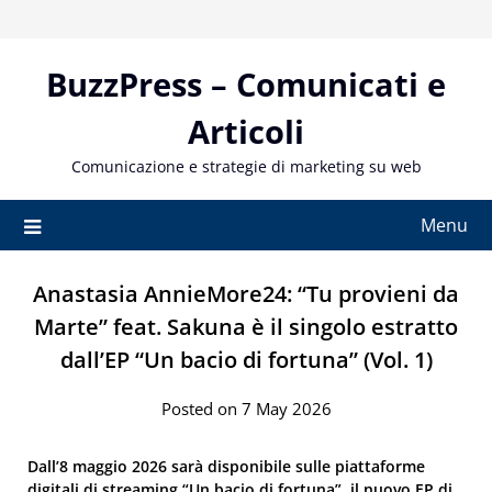
Skip
to
content
BuzzPress – Comunicati e
Articoli
Comunicazione e strategie di marketing su web
Menu
Anastasia AnnieMore24: “Tu provieni da
Marte” feat. Sakuna è il singolo estratto
dall’EP “Un bacio di fortuna” (Vol. 1)
Posted on 7 May 2026
Dall’8 maggio 2026 sarà disponibile sulle piattaforme
digitali di streaming “Un bacio di fortuna”, il nuovo EP di