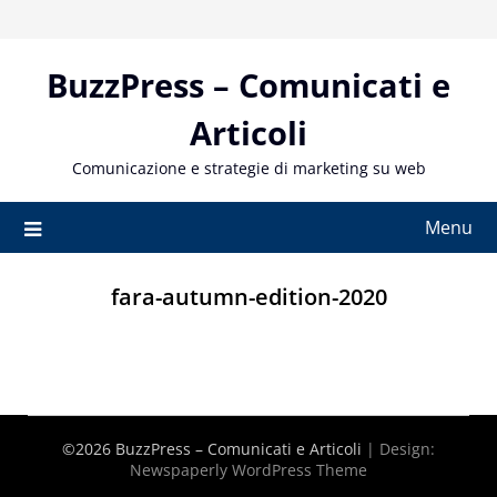
Skip
to
content
BuzzPress – Comunicati e
Articoli
Comunicazione e strategie di marketing su web
Menu
fara-autumn-edition-2020
©2026 BuzzPress – Comunicati e Articoli
| Design:
Newspaperly WordPress Theme