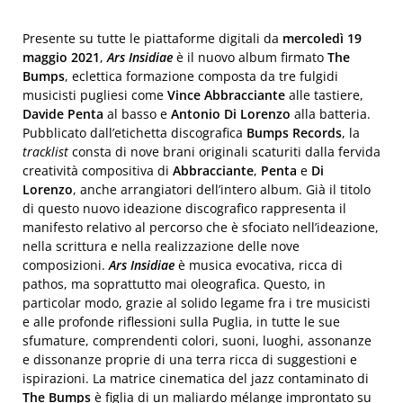
Presente su tutte le piattaforme digitali da
mercoledì 19
maggio 2021
,
Ars Insidiae
è il nuovo album firmato
The
Bumps
, eclettica formazione composta da tre fulgidi
musicisti pugliesi come
Vince Abbracciante
alle tastiere,
Davide Penta
al basso e
Antonio Di Lorenzo
alla batteria.
Pubblicato dall’etichetta discografica
Bumps Records
, la
tracklist
consta di nove brani originali scaturiti dalla fervida
creatività compositiva di
Abbracciante
,
Penta
e
Di
Lorenzo
, anche arrangiatori dell’intero album. Già il titolo
di questo nuovo ideazione discografico rappresenta il
manifesto relativo al percorso che è sfociato nell’ideazione,
nella scrittura e nella realizzazione delle nove
composizioni.
Ars Insidiae
è musica evocativa, ricca di
pathos, ma soprattutto mai oleografica. Questo, in
particolar modo, grazie al solido legame fra i tre musicisti
e alle profonde riflessioni sulla Puglia, in tutte le sue
sfumature, comprendenti colori, suoni, luoghi, assonanze
e dissonanze proprie di una terra ricca di suggestioni e
ispirazioni. La matrice cinematica del jazz contaminato di
The Bumps
è figlia di un maliardo mélange improntato su