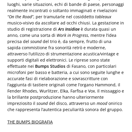
luoghi, varie situazioni, echi di bande di paese, personaggi
realmente incontrati o soltanto immaginati e rivelazioni
“On the Road”
, per tramutarle nel cosiddetto
tableaux
musico-visivo da ascoltare ad occhi chiusi. La gestazione in
studio di registrazione di
Ars Insidiae
è durata quasi un
anno, come una sorta di
Work in Progress
, mentre l’idea
precisa del
sound
del trio è, da sempre, frutto di una
sapida commistione fra sonorità retrò e moderne,
attraverso l’utilizzo di strumentazione acustica/vintage e
supporti digitali ed elettronici. Le riprese sono state
effettuate nei
Bumps Studios
di Fasano, con particolari
microfoni per basso e batteria, a cui sono seguite lunghe e
accurate fasi di rielaborazione e sovrascritture con
l’aggiunta di tastiere originali come l’organo Hammond, il
Fender Rhodes, Wurlitzer, Elka, Farfisa e Vox. Il missaggio e
la brillante postproduzione hanno ulteriormente
impreziosito il
sound
del disco, attraverso un
mood
onirico
che rappresenta l’autentica peculiarità sonora del gruppo.
THE BUMPS BIOGRAFIA