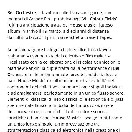
Bell Orchestre
, Il favoloso collettivo avant-garde, con
membri di Arcade Fire, pubblica oggi ‘
VII: Colour Fields
’,
l’ultima anticipazione tratta da ‘
House Music
’
, l’atteso
album in arrivo il 19 marzo, a dieci anni di distanza
dall’ultimo lavoro, il primo su etichetta Erased Tapes.
Ad accompagnare il singolo il video diretto da Kaveh
Nabatian – trombettista del collettivo e film maker –
realizzato con la collaborazione di Nicolas Canniccioni e
Matthew Rankin: la clip è tratta dalla performance di
Bell
Orchestre
nelle incontaminate foreste canadesi, dove è
nato ‘
House Music’
, un albumche mostra le abilità dei
componenti del collettivo a suonare come singoli individui
e ad amalgamarsi perfettamente in un unico flusso sonoro.
Elementi di classica, di neo classica, di elettronica e di jazz
sperimentale fluiscono in balia dell’improvvisazione e
dell’innovazione, creando brillanti sculture sonore,
ipnotiche ed oniriche. ‘
House Music’
si svolge infatti come
un unico lungo singolo, un’improvvisazione tra
strumentazione classica ed elettronica nella creazione di