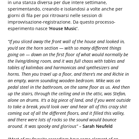
in una stanza diversa per due intere settimane,
sperimentando, creando e isolandosi a volte anche per
giorni di fila per poi ritrovarsi nelle session di
improvvisazione-registrazione. Da questo processo-
esperimento nasce ‘
House Music’
.
“If you sliced away the front wall of the house and looked in,
you’d see the horn section — with so many different things
going on — down on the first floor of what would normally be
the living/dining room, and it was full chaos with tables and
tables of kalimbas and harmonicas and synthesizers and
horns. Then you travel up a floor, and there’s me and Richie in
an empty, warm sounding wooden bedroom. Mike was on
pedal steel in the bathroom, on the same floor as us. And then
up the stairs, through the ceiling and in the attic, was Stefan,
alone on drums. It’s a big piece of land, and if you went outside
to take a break, you’d look over and hear all of this crazy shit
coming out of all the different floors, and it filled this valley,
and there were lots of rocks so the sound would bounce
around. It was spooky and glorious”
–
Sarah Neufeld