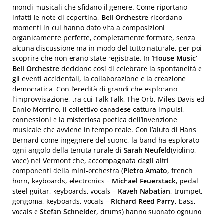
mondi musicali che sfidano il genere. Come riportano
infatti le note di copertina,
Bell Orchestre
ricordano
momenti in cui hanno dato vita a composizioni
organicamente perfette, completamente formate, senza
alcuna discussione ma in modo del tutto naturale, per poi
scoprire che non erano state registrate. In ‘
House Music’
Bell Orchestre
decidono così di celebrare la spontaneità e
gli eventi accidentali, la collaborazione e la creazione
democratica. Con l’eredità di grandi che esplorano
l’improvvisazione, tra cui Talk Talk, The Orb, Miles Davis ed
Ennio Morrino, il collettivo canadese cattura impulsi,
connessioni e la misteriosa poetica dell’invenzione
musicale che avviene in tempo reale. Con l’aiuto di Hans
Bernard come ingegnere del suono, la band ha esplorato
ogni angolo della tenuta rurale di
Sarah Neufeld
(violino,
voce) nel Vermont che, accompagnata dagli altri
componenti della mini-orchestra (
Pietro Amato
, french
horn, keyboards, electronics –
Michael Feuerstack
, pedal
steel guitar, keyboards, vocals –
Kaveh Nabatian
, trumpet,
gongoma, keyboards, vocals –
Richard Reed Parry,
bass,
vocals e
Stefan Schneider
, drums) hanno suonato ognuno