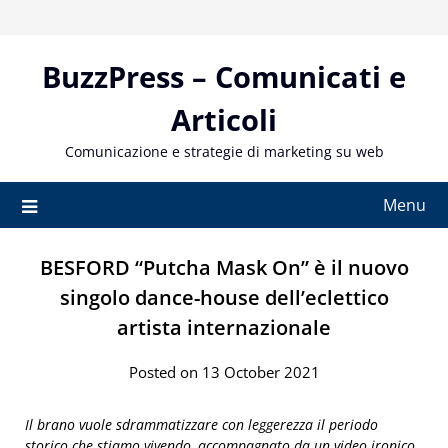
Skip
to
content
BuzzPress – Comunicati e
Articoli
Comunicazione e strategie di marketing su web
Menu
BESFORD “Putcha Mask On” è il nuovo
singolo dance-house dell’eclettico
artista internazionale
Posted on 13 October 2021
Il brano vuole sdrammatizzare con leggerezza il periodo
storico che stiamo vivendo, accompagnato da un video ironico