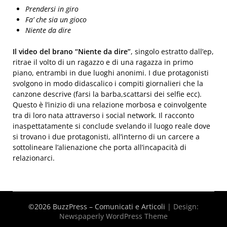
Prendersi in giro
Fa’ che sia un gioco
Niente da dire
Il video del brano “Niente da dire”
, singolo estratto dall’ep,
ritrae il volto di un ragazzo e di una ragazza in primo
piano, entrambi in due luoghi anonimi. I due protagonisti
svolgono in modo didascalico i compiti giornalieri che la
canzone descrive (farsi la barba,scattarsi dei selfie ecc).
Questo è l’inizio di una relazione morbosa e coinvolgente
tra di loro nata attraverso i social network. Il racconto
inaspettatamente si conclude svelando il luogo reale dove
si trovano i due protagonisti, all’interno di un carcere a
sottolineare l’alienazione che porta all’incapacità di
relazionarci.
©2026 BuzzPress – Comunicati e Articoli
| Design:
Newspaperly WordPress Theme