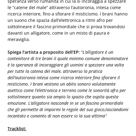
speranza verso l’umanità in cui la si incoraggia a spezzare
le “catene del male” attraverso l’autoironia, intesa come
ricerca interiore, fino a sfiorare il misticismo. I brani hanno
un suono che spazia dall’elettronica a ritmi afro per
sottolineare il fascino primordiale che si prova trovandosi
davanti un alligatore, come in un misto di paura e
meraviglia.
Spiega l’artista a proposito dell’EP:
“
L’alligatore è un
contenitore di tre brani il quale minimo comune denominatore
è la speranza di incoraggiare gli uomini a spezzare una volta
per tutte la catena del male, attraverso la pratica
dell’autoironia intesa come ricerca interiore fino sfiorare il
misticismo. I brani vestono un abito sonoro volutamente
asettico come l’elettronica e terreno come le sonorità afro per
sottolineare quanto sia ampio lo spazio che ospita questa
emozione. L’alligatore nasconde in se un fascino primordiale
che gli permette di impormi le regole del suo gioco,lasciandomi
incantato e convinto di non essere io la sua vittima
“
Tracklist: