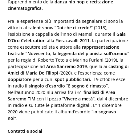
l’apprendimento della
danza hip hop
e
recitazione
cinematografica.
Fra le esperienze più importanti da segnalare ci sono la
vittoria al
talent show “Dai che ci credo!”
(2018),
l’esibizione a cappella dell’Inno di Mameli durante il
Gala
D’Oro Celebration alla Fieracavalli 2011
, la partecipazione
come esecutore solista e attore alla
rappresentazione
teatrale “Novecento, la leggenda del pianista sull’oceano”
per la regia di Roberto Totola e Marina Furlani (2019), la
partecipazione ad
Area Sanremo 2019
, quella
ai
casting d
i
Amici di Maria De Filippi
(2020), e l’esperienza come
doppiatore
per alcuni
spot pubblicitari.
Il 9 ottobre esce
in radio il
singolo d’esordio “E sogno è rimasto”.
Nell’autunno 2020 Blu arriva fra i 61
finalisti di Area
Sanremo TIM
con il pezzo
“Vivere a metà”,
dal 4 dicembre
in radio e su tutte le piattaforme digitali. L’11 dicembre
2020 viene pubblicato il albumd’esordio
“Io sognavo
noi”.
Contatti e social