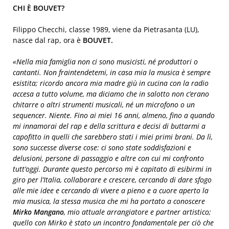
CHI È BOUVET?
Filippo Checchi, classe 1989, viene da Pietrasanta (LU),
nasce dal rap, ora è
BOUVET.
«Nella mia famiglia non ci sono musicisti, né produttori o
cantanti. Non fraintendetemi, in casa mia la musica è sempre
esistita; ricordo ancora mia madre giù in cucina con la radio
accesa a tutto volume, ma diciamo che in salotto non c’erano
chitarre o altri strumenti musicali, né un microfono o un
sequencer. Niente. Fino ai miei 16 anni, almeno, fino a quando
mi innamorai del rap e della scrittura e decisi di buttarmi a
capofitto in quelli che sarebbero stati i miei primi brani. Da lì,
sono successe diverse cose: ci sono state soddisfazioni e
delusioni, persone di passaggio e altre con cui mi confronto
tutt’oggi. Durante questo percorso mi è capitato di esibirmi in
giro per l’Italia, collaborare e crescere, cercando di dare sfogo
alle mie idee e cercando di vivere a pieno e a cuore aperto la
mia musica, la stessa musica che mi ha portato a conoscere
Mirko Mangano
, mio attuale arrangiatore e partner artistico;
quello con Mirko è stato un incontro fondamentale per ciò che