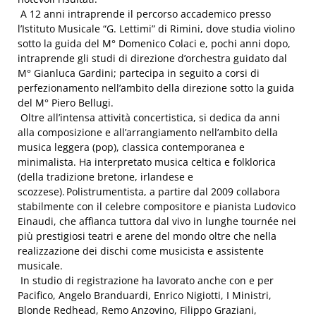
A 12 anni intraprende il percorso accademico presso
l’Istituto Musicale “G. Lettimi” di Rimini, dove studia violino
sotto la guida del M° Domenico Colaci e, pochi anni dopo,
intraprende gli studi di direzione d’orchestra guidato dal
M° Gianluca Gardini; partecipa in seguito a corsi di
perfezionamento nell’ambito della direzione sotto la guida
del M° Piero Bellugi.
Oltre all’intensa attività concertistica, si dedica da anni
alla composizione e all’arrangiamento nell’ambito della
musica leggera (pop), classica contemporanea e
minimalista. Ha interpretato musica celtica e folklorica
(della tradizione bretone, irlandese e
scozzese). Polistrumentista, a partire dal 2009 collabora
stabilmente con il celebre compositore e pianista Ludovico
Einaudi, che affianca tuttora dal vivo in lunghe tournée nei
più prestigiosi teatri e arene del mondo oltre che nella
realizzazione dei dischi come musicista e assistente
musicale.
In studio di registrazione ha lavorato anche con e per
Pacifico, Angelo Branduardi, Enrico Nigiotti, I Ministri,
Blonde Redhead, Remo Anzovino, Filippo Graziani,