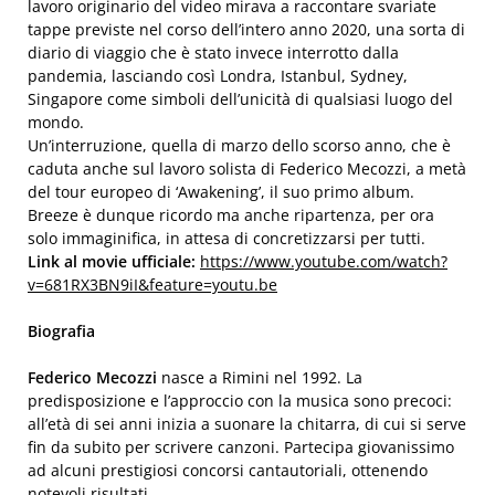
lavoro originario del video mirava a raccontare svariate
tappe previste nel corso dell’intero anno 2020, una sorta di
diario di viaggio che è stato invece interrotto dalla
pandemia, lasciando così Londra, Istanbul, Sydney,
Singapore come simboli dell’unicità di qualsiasi luogo del
mondo.
Un’interruzione, quella di marzo dello scorso anno, che è
caduta anche sul lavoro solista di Federico Mecozzi, a metà
del tour europeo di ‘Awakening’, il suo primo album.
Breeze è dunque ricordo ma anche ripartenza, per ora
solo immaginifica, in attesa di concretizzarsi per tutti.
Link al movie ufficiale:
https://www.youtube.com/watch?
v=681RX3BN9iI&feature=youtu.be
Biografia
Federico Mecozzi
nasce a Rimini nel 1992. La
predisposizione e l’approccio con la musica sono precoci:
all’età di sei anni inizia a suonare la chitarra, di cui si serve
fin da subito per scrivere canzoni. Partecipa giovanissimo
ad alcuni prestigiosi concorsi cantautoriali, ottenendo
notevoli risultati.