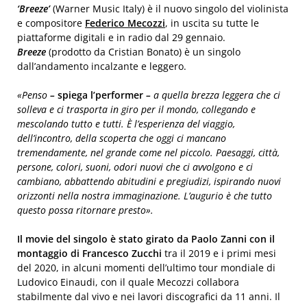
‘Breeze’
(Warner Music Italy) è il nuovo singolo del violinista
e compositore
Federico Mecozzi
, in uscita su tutte le
piattaforme digitali e in radio dal 29 gennaio.
Breeze
(prodotto da Cristian Bonato) è un singolo
dall’andamento incalzante e leggero.
«Penso
–
spiega l’performer
–
a quella brezza leggera che ci
solleva e ci trasporta in giro per il mondo, collegando e
mescolando tutto e tutti. È l’esperienza del viaggio,
dell’incontro, della scoperta che oggi ci mancano
tremendamente, nel grande come nel piccolo. Paesaggi, città,
persone, colori, suoni, odori nuovi che ci avvolgono e ci
cambiano, abbattendo abitudini e pregiudizi, ispirando nuovi
orizzonti nella nostra immaginazione. L’augurio è che tutto
questo possa ritornare presto
».
Il movie del singolo è stato girato da Paolo Zanni con il
montaggio di Francesco Zucchi
tra il 2019 e i primi mesi
del 2020, in alcuni momenti dell’ultimo tour mondiale di
Ludovico Einaudi, con il quale Mecozzi collabora
stabilmente dal vivo e nei lavori discografici da 11 anni. Il