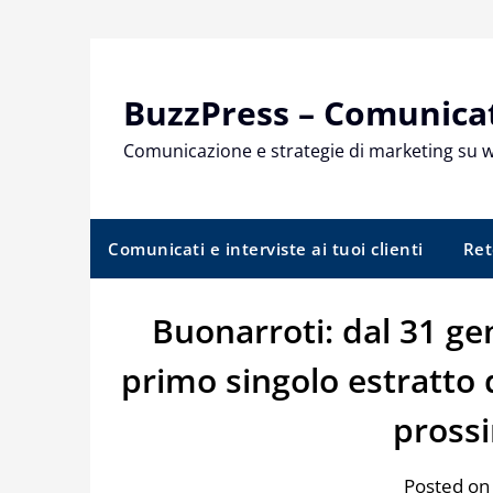
Skip
to
content
BuzzPress – Comunicati
Comunicazione e strategie di marketing su 
Comunicati e interviste ai tuoi clienti
Ret
Buonarroti: dal 31 genn
primo singolo estratto
pross
Posted on