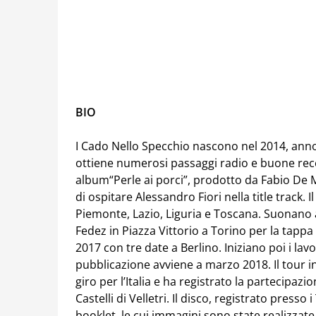
BIO
I Cado Nello Specchio nascono nel 2014, anno 
ottiene numerosi passaggi radio e buone recen
album“Perle ai porci”, prodotto da Fabio De M
di ospitare Alessandro Fiori nella title track. 
Piemonte, Lazio, Liguria e Toscana. Suonano al
Fedez in Piazza Vittorio a Torino per la tappa 
2017 con tre date a Berlino. Iniziano poi i l
pubblicazione avviene a marzo 2018. Il tour 
giro per l’Italia e ha registrato la partecipazi
Castelli di Velletri. Il disco, registrato press
booklet, le cui immagini sono state realizza