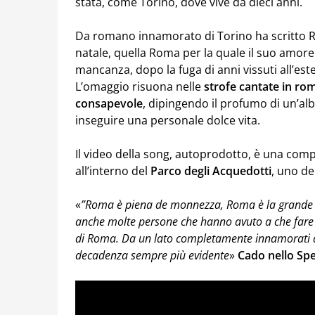
stata, come Torino, dove vive da dieci anni.
Da romano innamorato di Torino ha scritto Ro
natale, quella Roma per la quale il suo amore
mancanza, dopo la fuga di anni vissuti all’est
L’omaggio risuona nelle
strofe cantate in ro
consapevole
, dipingendo il profumo di un’a
inseguire una personale dolce vita.
Il video della song, autoprodotto, è una compo
all’interno del
Parco degli Acquedotti
, uno dei
«
”Roma è piena de monnezza, Roma è la grande be
anche molte persone che hanno avuto a che fare c
di Roma. Da un lato completamente innamorati dell
decadenza sempre più evidente
»
Cado nello Sp