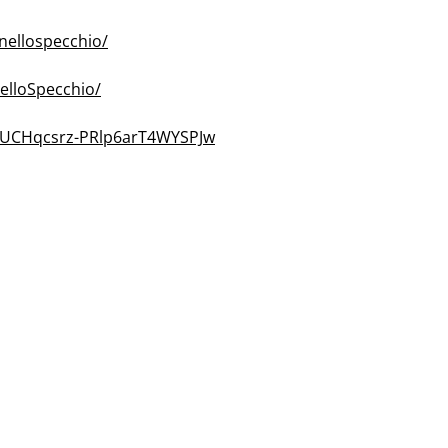
nellospecchio/
elloSpecchio/
/UCHqcsrz-PRlp6arT4WYSPJw