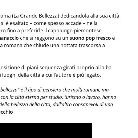
ma (La Grande Bellezza) dedicandola alla sua città
 si è esaltato – come spesso accade – nella
ero fino a preferirle il capoluogo piemontese.
manaccio
che si reggono su un
suono pop fresco
e
lba romana che chiude una nottata trascorsa a
sizione di piani sequenza girati proprio all’alba
 luoghi della città a cui l’autore è più legato.
llezza” è il tipo di pensiero che molti romani, ma
on la città eterna per studio, turismo o lavoro, hanno
a bellezza della città, dall’altro consapevoli di una
ecchio