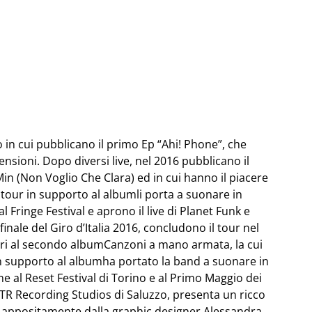
in cui pubblicano il primo Ep “Ahi! Phone”, che
sioni. Dopo diversi live, nel 2016 pubblicano il
in (Non Voglio Che Clara) ed in cui hanno il piacere
Il tour in supporto al albumli porta a suonare in
 Fringe Festival e aprono il live di Planet Funk e
finale del Giro d’Italia 2016, concludono il tour nel
avori al secondo albumCanzoni a mano armata, la cui
in supporto al albumha portato la band a suonare in
one al Reset Festival di Torino e al Primo Maggio dei
o i TR Recording Studios di Saluzzo, presenta un ricco
te appositamente dalla graphic designer Alessandra