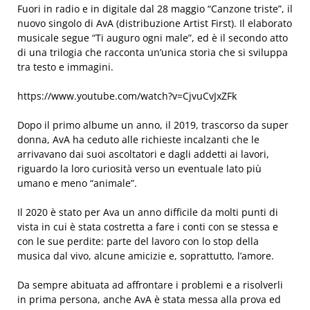
Fuori in radio e in digitale dal 28 maggio “Canzone triste”, il
nuovo singolo di AvA (distribuzione Artist First). Il elaborato
musicale segue “Ti auguro ogni male”, ed è il secondo atto
di una trilogia che racconta un’unica storia che si sviluppa
tra testo e immagini.
https://www.youtube.com/watch?v=CjvuCvJxZFk
Dopo il primo albume un anno, il 2019, trascorso da super
donna, AvA ha ceduto alle richieste incalzanti che le
arrivavano dai suoi ascoltatori e dagli addetti ai lavori,
riguardo la loro curiosità verso un eventuale lato più
umano e meno “animale”.
Il 2020 è stato per Ava un anno difficile da molti punti di
vista in cui è stata costretta a fare i conti con se stessa e
con le sue perdite: parte del lavoro con lo stop della
musica dal vivo, alcune amicizie e, soprattutto, l’amore.
Da sempre abituata ad affrontare i problemi e a risolverli
in prima persona, anche AvA è stata messa alla prova ed