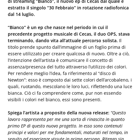
di streaming “Bianco”, il nuovo ep di Cecas dal quale è
estratto il singolo “30 Febbraio” in rotazione radiofonica
dal 14 luglio.
“Bianco” è un ep che nasce nel periodo in cui il
precedente progetto musicale di Cecas, il duo OPS, stava
terminando, dando vita all’attuale percorso solista.
Il
titolo prende spunto dall’immagine di un foglio prima di
essere utilizzato per creare qualcosa di nuovo. Oltre a ciò,
l’intenzione dell’artista è comunicare il concetto di
assenza/presenza del tutto attraverso l’utilizzo dei colori.
Per rendere meglio l’idea, fa riferimento al “disco di
Newton”: esso è composto dai sette colori dell’arcobaleno, i
quali, ruotando, mescolano le loro luci, riflettendo una luce
bianca. Ciò ci fa comprendere come, pur non essendo
visibili i colori nel bianco, essi sono presenti.
Spiega l’artista a proposito della nuova release:
“Questo
lavoro rappresenta per me una sorta di rinascita in quanto
primo EP di questo nuovo progetto. In esso sono contenuti
principi e valori per me fondamentali, maturati nel tempo, in
seguito ad esperienze vissute in prima persona. Ritengo sia