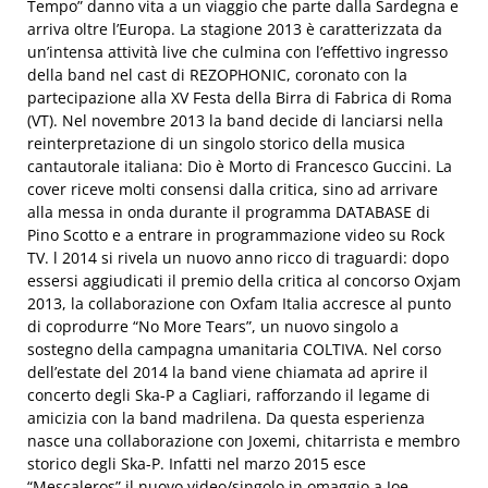
Tempo” danno vita a un viaggio che parte dalla Sardegna e
arriva oltre l’Europa. La stagione 2013 è caratterizzata da
un’intensa attività live che culmina con l’effettivo ingresso
della band nel cast di REZOPHONIC, coronato con la
partecipazione alla XV Festa della Birra di Fabrica di Roma
(VT). Nel novembre 2013 la band decide di lanciarsi nella
reinterpretazione di un singolo storico della musica
cantautorale italiana: Dio è Morto di Francesco Guccini. La
cover riceve molti consensi dalla critica, sino ad arrivare
alla messa in onda durante il programma DATABASE di
Pino Scotto e a entrare in programmazione video su Rock
TV. l 2014 si rivela un nuovo anno ricco di traguardi: dopo
essersi aggiudicati il premio della critica al concorso Oxjam
2013, la collaborazione con Oxfam Italia accresce al punto
di coprodurre “No More Tears”, un nuovo singolo a
sostegno della campagna umanitaria COLTIVA. Nel corso
dell’estate del 2014 la band viene chiamata ad aprire il
concerto degli Ska-P a Cagliari, rafforzando il legame di
amicizia con la band madrilena. Da questa esperienza
nasce una collaborazione con Joxemi, chitarrista e membro
storico degli Ska-P. Infatti nel marzo 2015 esce
“Mescaleros” il nuovo video/singolo in omaggio a Joe