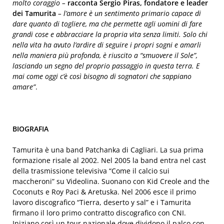
molto coraggio –
racconta Sergio Piras, fondatore e leader
dei Tamurita
– l’amore è un sentimento primario capace di
dare quanto di togliere, ma che permette agli uomini di fare
grandi cose e abbracciare la propria vita senza limiti. Solo chi
nella vita ha avuto l’ardire di seguire i propri sogni e amarli
nella maniera più profonda, è riuscito a “smuovere il Sole”,
lasciando un segno del proprio passaggio in questa terra. E
mai come oggi c’è così bisogno di sognatori che sappiano
amare”
.
BIOGRAFIA
Tamurita è una band Patchanka di Cagliari. La sua prima
formazione risale al 2002. Nel 2005 la band entra nel cast
della trasmissione televisiva “Come il calcio sui
maccheroni” su Videolina. Suonano con Kid Creole and the
Coconuts e Roy Paci & Aretuska. Nel 2006 esce il primo
lavoro discografico “Tierra, deserto y sal” e i Tamurita
firmano il loro primo contratto discografico con CNI.
Iniziano così un tour nazionale dove dividono il palco con