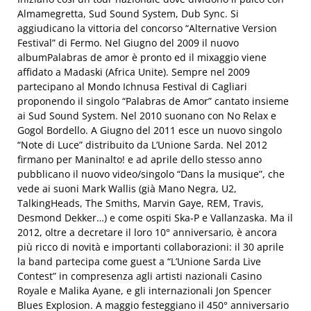
Almamegretta, Sud Sound System, Dub Sync. Si
aggiudicano la vittoria del concorso “Alternative Version
Festival” di Fermo. Nel Giugno del 2009 il nuovo
albumPalabras de amor è pronto ed il mixaggio viene
affidato a Madaski (Africa Unite). Sempre nel 2009
partecipano al Mondo Ichnusa Festival di Cagliari
proponendo il singolo “Palabras de Amor” cantato insieme
ai Sud Sound System. Nel 2010 suonano con No Relax e
Gogol Bordello. A Giugno del 2011 esce un nuovo singolo
“Note di Luce” distribuito da L’Unione Sarda. Nel 2012
firmano per Maninalto! e ad aprile dello stesso anno
pubblicano il nuovo video/singolo “Dans la musique”, che
vede ai suoni Mark Wallis (già Mano Negra, U2,
TalkingHeads, The Smiths, Marvin Gaye, REM, Travis,
Desmond Dekker…) e come ospiti Ska-P e Vallanzaska. Ma il
2012, oltre a decretare il loro 10° anniversario, è ancora
più ricco di novità e importanti collaborazioni: il 30 aprile
la band partecipa come guest a “L’Unione Sarda Live
Contest” in compresenza agli artisti nazionali Casino
Royale e Malika Ayane, e gli internazionali Jon Spencer
Blues Explosion. A maggio festeggiano il 450° anniversario