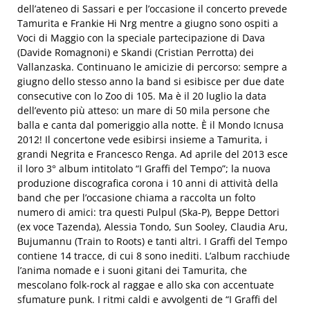
dell’ateneo di Sassari e per l’occasione il concerto prevede
Tamurita e Frankie Hi Nrg mentre a giugno sono ospiti a
Voci di Maggio con la speciale partecipazione di Dava
(Davide Romagnoni) e Skandi (Cristian Perrotta) dei
Vallanzaska. Continuano le amicizie di percorso: sempre a
giugno dello stesso anno la band si esibisce per due date
consecutive con lo Zoo di 105. Ma è il 20 luglio la data
dell’evento più atteso: un mare di 50 mila persone che
balla e canta dal pomeriggio alla notte. È il Mondo Icnusa
2012! Il concertone vede esibirsi insieme a Tamurita, i
grandi Negrita e Francesco Renga. Ad aprile del 2013 esce
il loro 3° album intitolato “I Graffi del Tempo”; la nuova
produzione discografica corona i 10 anni di attività della
band che per l’occasione chiama a raccolta un folto
numero di amici: tra questi Pulpul (Ska-P), Beppe Dettori
(ex voce Tazenda), Alessia Tondo, Sun Sooley, Claudia Aru,
Bujumannu (Train to Roots) e tanti altri. I Graffi del Tempo
contiene 14 tracce, di cui 8 sono inediti. L’album racchiude
l’anima nomade e i suoni gitani dei Tamurita, che
mescolano folk-rock al raggae e allo ska con accentuate
sfumature punk. I ritmi caldi e avvolgenti de “I Graffi del