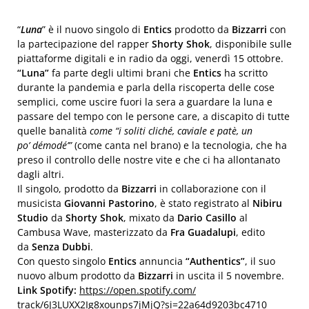
“
Luna
” è il nuovo singolo di
Entics
prodotto da
Bizzarri
con
la partecipazione del rapper
Shorty Shok
, disponibile sulle
piattaforme digitali e in radio da oggi, venerdì 15 ottobre.
“Luna”
fa parte degli ultimi brani che
Entics
ha scritto
durante la pandemia e parla della riscoperta delle cose
semplici, come uscire fuori la sera a guardare la luna e
passare del tempo con le persone care, a discapito di tutte
quelle banalità
come
“
i soliti clich
é
, caviale e pat
è
, un
po’
d
é
modé’”
(come canta nel brano) e la tecnologia, che ha
preso il controllo delle nostre vite e che ci ha allontanato
dagli altri.
Il singolo, prodotto da
Bizzarri
in collaborazione con il
musicista
Giovanni Pastorino
, è stato registrato al
Nibiru
Studio
da
Shorty Shok
, mixato da
Dario Casillo
al
Cambusa Wave, masterizzato da
Fra Guadalupi
, edito
da
Senza Dubbi
.
Con questo singolo
Entics
annuncia
“Authentics”
, il suo
nuovo album prodotto da
Bizzarri
in uscita il 5 novembre.
Link Spotify:
https://open.spotify.com/
track/6J3LUXX2Ig8xounps7jMjQ?
si=22a64d9203bc4710