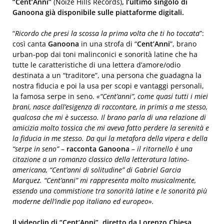
“Cent’Anni”
(Noize Hills Records)
, l’ultimo singolo di
Ganoona già disponibile sulle piattaforme digitali.
“
Ricordo che presi la scossa la prima volta che ti ho toccata
”:
così canta
Ganoona
in una strofa di “
Cent’Anni
”, brano
urban-pop dai toni malinconici e sonorità latine che ha
tutte le caratteristiche di una lettera d’amore/odio
destinata a un “traditore”, una persona che guadagna la
nostra fiducia e poi la usa per scopi e vantaggi personali,
la famosa serpe in seno.
«“Cent’anni”, come quasi tutti i miei
brani, nasce dall’esigenza di raccontare, in primis a me stesso,
qualcosa che mi è successo. Il brano parla di una relazione di
amicizia molto tossica che mi aveva fatto perdere la serenità e
la fiducia in me stesso. Da qui la metafora della vipera e della
“serpe in seno”
–
racconta Ganoona
– il ritornello è una
citazione a un romanzo classico della letteratura latino-
americana, “Cent’anni di solitudine” di Gabriel Garcia
Marquez. “Cent’anni” mi rappresenta molto musicalmente,
essendo una commistione tra sonorità latine e le sonorità più
moderne dell’indie pop italiano ed europeo».
Il videoclip di “Cent’Anni”, diretto da Lorenzo Chiesa,