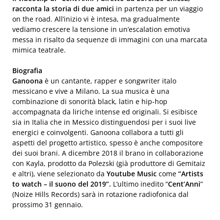
racconta la storia di due amici
in partenza per un viaggio
on the road. All’inizio vi è intesa, ma gradualmente
vediamo crescere la tensione in un’escalation emotiva
messa in risalto da sequenze di immagini con una marcata
mimica teatrale.
Biografia
Ganoona
è un cantante, rapper e songwriter italo
messicano e vive a Milano. La sua musica è una
combinazione di sonorità black, latin e hip-hop
accompagnata da liriche intense ed originali. Si esibisce
sia in Italia che in Messico distinguendosi per i suoi live
energici e coinvolgenti. Ganoona collabora a tutti gli
aspetti del progetto artistico, spesso è anche compositore
dei suoi brani. A dicembre 2018 il brano in collaborazione
con Kayla, prodotto da Polezski (già produttore di Gemitaiz
e altri), viene selezionato da
Youtube Music
come
“Artists
to watch – il suono del 2019”.
L’ultimo inedito “
Cent’Anni
”
(Noize Hills Records) sarà in rotazione radiofonica dal
prossimo 31 gennaio.