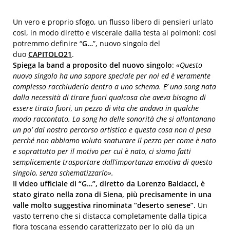
Un vero e proprio sfogo, un flusso libero di pensieri urlato
così, in modo diretto e viscerale dalla testa ai polmoni: così
potremmo definire “
G…
”, nuovo singolo del
duo
CAPITOLO21
.
Spiega la band a proposito del nuovo singolo
:
«
Questo
nuovo singolo ha una sapore speciale per noi ed è veramente
complesso racchiuderlo dentro a uno schema. E’ una song nata
dalla necessità di tirare fuori qualcosa che aveva bisogno di
essere tirato fuori, un pezzo di vita che andava in qualche
modo raccontato. La song ha delle sonorità che si allontanano
un po’ dal nostro percorso artistico e questa cosa non ci pesa
perché non abbiamo voluto snaturare il pezzo per come è nato
e soprattutto per il motivo per cui è nato, ci siamo fatti
semplicemente trasportare dall’importanza emotiva di questo
singolo, senza schematizzarlo
».
Il video ufficiale
di “G…”, diretto da Lorenzo Baldacci, è
stato girato nella zona di Siena, più precisamente in una
valle molto suggestiva rinominata “deserto senese”.
Un
vasto terreno che si distacca completamente dalla tipica
flora toscana essendo caratterizzato per lo più da un