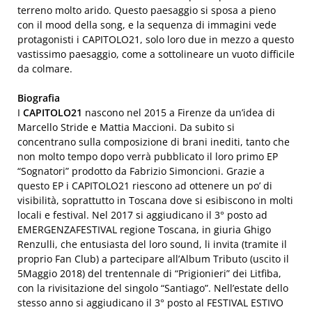
terreno molto arido. Questo paesaggio si sposa a pieno
con il mood della song, e la sequenza di immagini vede
protagonisti i CAPITOLO21, solo loro due in mezzo a questo
vastissimo paesaggio, come a sottolineare un vuoto difficile
da colmare.
Biografia
I
CAPITOLO21
nascono nel 2015 a Firenze da un’idea di
Marcello Stride e Mattia Maccioni. Da subito si
concentrano sulla composizione di brani inediti, tanto che
non molto tempo dopo verrà pubblicato il loro primo EP
“Sognatori” prodotto da Fabrizio Simoncioni. Grazie a
questo EP i CAPITOLO21 riescono ad ottenere un po’ di
visibilità, soprattutto in Toscana dove si esibiscono in molti
locali e festival. Nel 2017 si aggiudicano il 3° posto ad
EMERGENZAFESTIVAL regione Toscana, in giuria Ghigo
Renzulli, che entusiasta del loro sound, li invita (tramite il
proprio Fan Club) a partecipare all’Album Tributo (uscito il
5Maggio 2018) del trentennale di “Prigionieri” dei Litfiba,
con la rivisitazione del singolo “Santiago”. Nell’estate dello
stesso anno si aggiudicano il 3° posto al FESTIVAL ESTIVO