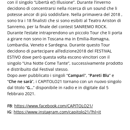
con il singolo “Libertà e(‘) Illusione”. Durante l’inverno
decidono di concentrarsi nella ricerca di un sound che li
potesse ancor di più soddisfare. Nella primavera del 2018 ,
sono tra i 18 finalisti che si sono esibiti al Teatro Ariston di
Sanremo, per la finale del contest SANREMO ROCK.
Durante l’estate intraprendono un piccolo Tour che li porta
a girare non sono in Toscana ma in Emilia-Romagna,
Lombardia, Veneto e Sardegna. Durante questo Tour
decidono di partecipare all’edizione2018 del FESTIVAL
ESTIVO dove però questa volta escono vincitori con il
singolo “Una Notte Come Tante”, successivamente prodotto
e distribuito dal Festival stesso.
Dopo aver pubblicato i singoli “
Campari
”, “
Pareti Blu
” e
“
Che ne sarà
”, i CAPITOLO21 tornano con un nuovo singolo
dal titolo “
G…
” disponibile in radio e in digitale dal 5
febbraio 2021.
FB
:
https://www.facebook.com/
CAPITOLO21/
IG
:
https://www.instagram.com/
capitolo21/?hl=it