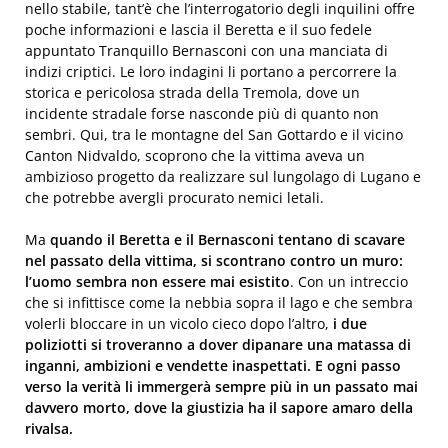
nello stabile, tant’è che l’interrogatorio degli inquilini offre
poche informazioni e lascia il Beretta e il suo fedele
appuntato Tranquillo Bernasconi con una manciata di
indizi criptici. Le loro indagini li portano a percorrere la
storica e pericolosa strada della Tremola, dove un
incidente stradale forse nasconde più di quanto non
sembri. Qui, tra le montagne del San Gottardo e il vicino
Canton Nidvaldo, scoprono che la vittima aveva un
ambizioso progetto da realizzare sul lungolago di Lugano e
che potrebbe avergli procurato nemici letali.
Ma
quando il Beretta e il Bernasconi tentano di scavare
nel passato della vittima, si scontrano contro un muro:
l’uomo sembra non essere mai esistito
. Con un intreccio
che si infittisce come la nebbia sopra il lago e che sembra
volerli bloccare in un vicolo cieco dopo l’altro,
i due
poliziotti si troveranno a dover dipanare una matassa di
inganni, ambizioni e vendette inaspettati. E ogni passo
verso la verità li immergerà sempre più in un passato mai
davvero morto, dove la giustizia ha il sapore amaro della
rivalsa.