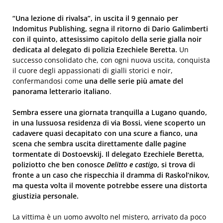
“Una lezione di rivalsa”, in uscita il 9 gennaio per
Indomitus Publishing, segna il ritorno di Dario Galimberti
con il quinto, attesissimo capitolo della serie gialla noir
dedicata al delegato di polizia Ezechiele Beretta.
Un
successo consolidato che, con ogni nuova uscita, conquista
il cuore degli appassionati di gialli storici e noir,
confermandosi come
una delle serie più amate del
panorama letterario italiano
.
Sembra essere una giornata tranquilla a Lugano quando,
in una lussuosa residenza di via Bossi, viene scoperto un
cadavere quasi decapitato con una scure a fianco, una
scena che sembra uscita direttamente dalle pagine
tormentate di Dostoevskij. Il delegato Ezechiele Beretta,
poliziotto che ben conosce
Delitto e castigo
, si trova di
fronte a un caso che rispecchia il dramma di Raskol’nikov,
ma questa volta il movente potrebbe essere una distorta
giustizia personale.
La vittima è un uomo avvolto nel mistero, arrivato da poco