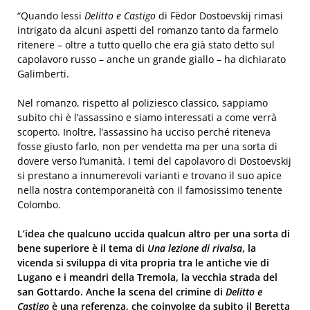
“Quando lessi
Delitto e Castigo
di Fëdor Dostoevskij rimasi
intrigato da alcuni aspetti del romanzo tanto da farmelo
ritenere – oltre a tutto quello che era già stato detto sul
capolavoro russo – anche un grande giallo – ha dichiarato
Galimberti.
Nel romanzo, rispetto al poliziesco classico, sappiamo
subito chi è l’assassino e siamo interessati a come verrà
scoperto. Inoltre, l’assassino ha ucciso perché riteneva
fosse giusto farlo, non per vendetta ma per una sorta di
dovere verso l’umanità. I temi del capolavoro di Dostoevskij
si prestano a innumerevoli varianti e trovano il suo apice
nella nostra contemporaneità con il famosissimo tenente
Colombo.
L’idea che qualcuno uccida qualcun altro per una sorta di
bene superiore è il tema di
Una lezione di rivalsa
, la
vicenda si sviluppa di vita propria tra le antiche vie di
Lugano e i meandri della Tremola, la vecchia strada del
san Gottardo. Anche la scena del crimine di
Delitto e
Castigo
è una referenza, che coinvolge da subito il Beretta