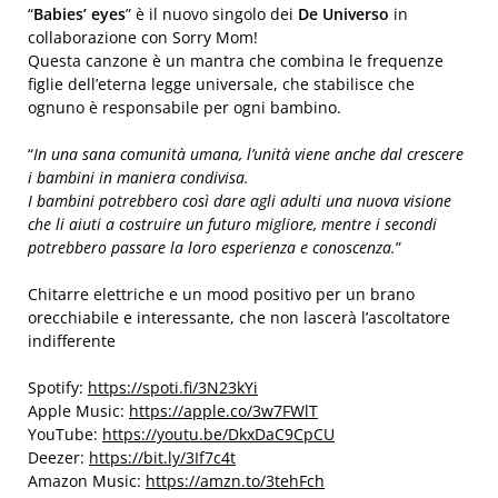
“
Babies’ eyes
” è il nuovo singolo dei
De Universo
in
collaborazione con Sorry Mom!
Questa canzone è un mantra che combina le frequenze
figlie dell’eterna legge universale, che stabilisce che
ognuno è responsabile per ogni bambino.
“
In una sana comunità umana, l’unità viene anche dal crescere
i bambini in maniera condivisa.
I bambini potrebbero così dare agli adulti una nuova visione
che li aiuti a costruire un futuro migliore, mentre i secondi
potrebbero passare la loro esperienza e conoscenza.
”
Chitarre elettriche e un mood positivo per un brano
orecchiabile e interessante, che non lascerà l’ascoltatore
indifferente
Spotify:
https://spoti.fi/3N23kYi
Apple Music:
https://apple.co/3w7FWlT
YouTube:
https://youtu.be/DkxDaC9CpCU
Deezer:
https://bit.ly/3If7c4t
Amazon Music:
https://amzn.to/3tehFch