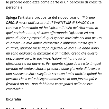
le proprie debolezze come parte di un percorso di crescita
personale.
Spiega l’artista a proposito del nuovo brano:
“
Il brano
DEBOLE nasce dall’ascolto di IT WASN’T ME di SHAGGY. La
cantavo e la melodia mi ha ispirato il testo del ritornello. In
quel periodo (2023) si stava affermando l’afrobeat ed ero
pieno di idee e progetti di quel genere musicale nel mio pc. Ho
chiamato un mio amico chitarrista e abbiamo messo giù le
chitarre, qualche mese dopo registrai le voci e un anno dopo
mi sono dedicato al mixaggio e al master. Credo che questo
pezzo suoni vero, le sue imperfezioni mi hanno fatto
affezionare a lui davvero. Per quanto riguarda il testo, in quel
periodo mi sentivo stanco, pressato dalle giornate di lavoro e
non riuscivo a stare sveglio le sere con i miei amici e quindi ho
pensato che a volte bisogna ammettere di non farcela più e
fermarsi un po’…non dobbiamo vergognarci della nostra
emotività.”
Biografia