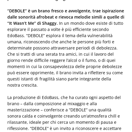
“DEBOLE” è un brano fresco e avvolgente, trae ispirazione
dalle sonorità afrobeat e rievoca melodie simili a quelle di
“It Wasn’t Me” di Shaggy.
In un mondo dove esiste di tutto
esplorare il passato a volte è più efficiente secondo
EdoBass. “DEBOLE” esplora il tema della vulnerabilità
umana, riconoscendo che anche le persone più forti e
determinate possono attraversare periodi di debolezza.
Che si tratti di una serata tra amici, in cui il lavoro del
giorno rende difficile reggere l’alcol o il fumo, o di quei
momenti in cui la consapevolezza delle proprie debolezze
può essere opprimente, il brano invita a riflettere su come
questi istanti di fragilità siano parte integrante della
nostra crescita.
La produzione di EdoBass, che ha curato ogni aspetto del
brano – dalla composizione al mixaggio e alla
masterizzazione – conferisce a “DEBOLE” una qualità
sonora calda e coinvolgente creando un’atmosfera chill e
rilassante, ideale per chi cerca un momento di pausa e
riflessione. “DEBOLE” è un invito a riconoscere e accettare