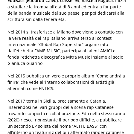
EdoBass (Edoardo Calvo), classe ‘93, nasce a Ragusa.
Inizia
a studiare la tromba all’età di 8 anni ed entra a far parte
della banda musicale del suo paese, per poi dedicarsi alla
scrittura sin dalla tenera età.
Nel 2014 si trasferisce a Milano dove viene a contatto con
la vera realtà del rap italiano, arriva terzo al contest
internazionale “Global Rap Superstar” organizzato
dall’etichetta FAME MUSIC, partecipa al talent AMICI e
fonda l’etichetta discografica Mitra Music insieme al socio
Gianluca Guarino.
Nel 2015 pubblica un vero e proprio album “Come andrà a
finire” che vede all’interno collaborazioni di artisti già
affermati come ENTICS.
Nel 2017 torna in Sicilia, precisamente a Catania,
inserendosi nei vari gruppi della scena rap Catanese
trovando supporto e collaborazione. Edo nello stesso anno
(2020) riesce, nonostante il periodo difficile, a pubblicare
un secondo EP solista dal nome “ALTI E BASS” con
all’interno un featuring del più affermato rapper catanese