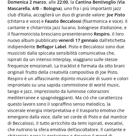
Domenica 2 marzo
, alle
22:00
, la
Cantina Bentivoglio
(
Via
Mascarella, 4/B
–
Bologna
), uno fra i più importanti jazz
club d’Italia, accoglierà un duo di grande valore:
Joe Pisto
(chitarra e voce) e
Fausto Beccalossi
(fisarmonica e voce). Il
cantante e chitarrista jazz lucano, bolognese d’adozione, e
il fisarmonicista bresciano presenteranno
Respiro
, il loro
nuovo album pubblicato
venerdì 17 gennaio
dall’etichetta
indipendente
Belfagor Label
. Pisto e Beccalossi sono due
musicisti dalla spiccata sensibilità comunicativa che,
ispirati da un intenso interplay, viaggiano sulle stesse
frequenze emozionali. La tracklist è formata da otto brani
originali frutto della creatività compositiva di Joe Pisto.
Respiro è un affascinante dipinto musicale di suoni e colori
improntato su una sapida commistione di world music,
tango e jazz, impreziosito da luminose colorazioni
mediterranee e spagnoleggianti. Ma ciò che caratterizza
questo lavoro sono il sopraffino senso melodico, la
viscerale energia interpretativa e il trasporto emotivo che
emergono dalla voce, dalle sei corde di Pisto e dal mantice
di Beccalossi, il tutto arricchito da temi ispirati, evocativi,
che nutrono la sfera emotiva dell’ascoltatore. Il cantante e
chitarrista narra la gestazione e descrive il mood di