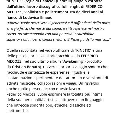
“KINETIC” (regia di Daniele Quadrelli), singolo estratto
dall’ultimo lavoro discografico full lenght di FEDERICO
MECOZZI, violinista e polistrumentista da dieci anni al
fianco di Ludovico Einaudi
.
“Kinetic” vuole descrivere il generarsi e il diffondersi della pura
energia fisica che nasce dal suono e si trasferisce nel nostro
corpo, attraversandolo con una potenza incalcolabile,
superiore alla nostra comprensione. E’ l’energia della musica…”
Quella raccontata nel video ufficiale di “
KINETIC
” è una
delle piccole, preziose storie racchiuse da
FEDERICO
MECOZZI
nel suo ultimo album
“Awakening”
(prodotto
da
Cristian Bonato
), un vero e proprio viaggio sonoro che
racchiude e sintetizza le esperienze, i gusti e le
contaminazioni sperimentate dall’autore in diversi anni di
attività musicale, collaborazioni e viaggi. Un risveglio
anche molto personale: con questo lavoro
Federico Mecozzi vuole esprimere la totalità più intima
della sua personalità artistica, attraverso un linguaggio
che intreccia sonorità pop, etniche, classiche ed
elettroniche.