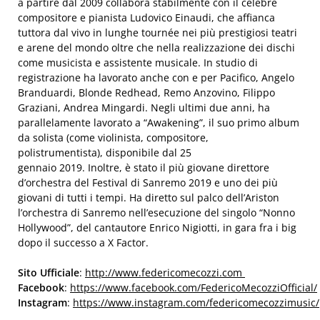
a partire dal 2009 collabora stabilmente con il celebre
compositore e pianista Ludovico Einaudi, che affianca
tuttora dal vivo in lunghe tournée nei più prestigiosi teatri
e arene del mondo oltre che nella realizzazione dei dischi
come musicista e assistente musicale. In studio di
registrazione ha lavorato anche con e per Pacifico, Angelo
Branduardi, Blonde Redhead, Remo Anzovino, Filippo
Graziani, Andrea Mingardi. Negli ultimi due anni, ha
parallelamente lavorato a “Awakening”, il suo primo album
da solista (come violinista, compositore,
polistrumentista), disponibile dal 25
gennaio 2019. Inoltre, è stato il più giovane direttore
d’orchestra del Festival di Sanremo 2019 e uno dei più
giovani di tutti i tempi. Ha diretto sul palco dell’Ariston
l’orchestra di Sanremo nell’esecuzione del singolo “Nonno
Hollywood”, del cantautore Enrico Nigiotti, in gara fra i big
dopo il successo a X Factor.
Sito Ufficiale
:
http://www.federicomecozzi.com
Facebook
:
https://www.facebook.com/FedericoMecozziOfficial/
Instagram
:
https://www.instagram.com/federicomecozzimusic/