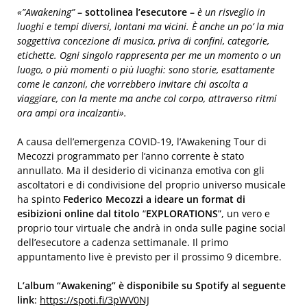
«”Awakening”
– sottolinea l’esecutore –
è un risveglio in
luoghi e tempi diversi, lontani ma vicini. È anche un po’ la mia
soggettiva concezione di musica, priva di confini, categorie,
etichette. Ogni singolo rappresenta per me un momento o un
luogo, o più momenti o più luoghi: sono storie, esattamente
come le canzoni, che vorrebbero invitare chi ascolta a
viaggiare, con la mente ma anche col corpo, attraverso ritmi
ora ampi ora incalzanti».
A causa dell’emergenza COVID-19, l’Awakening Tour di
Mecozzi programmato per l’anno corrente è stato
annullato. Ma il desiderio di vicinanza emotiva con gli
ascoltatori e di condivisione del proprio universo musicale
ha spinto
Federico Mecozzi a ideare un format di
esibizioni online dal titolo
“
EXPLORATIONS
”, un vero e
proprio tour virtuale che andrà in onda sulle pagine social
dell’esecutore a cadenza settimanale. Il primo
appuntamento live è previsto per il prossimo 9 dicembre.
L’album “Awakening” è disponibile su Spotify al seguente
link
:
https://spoti.fi/3pWV0NJ