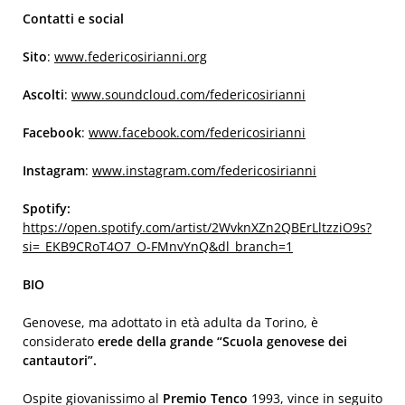
Contatti e social
Sito
:
www.federicosirianni.org
Ascolti
:
www.soundcloud.com/federicosirianni
Facebook
:
www.facebook.com/federicosirianni
Instagram
:
www.instagram.com/federicosirianni
Spotify:
https://open.spotify.com/artist/2WvknXZn2QBErLltzziO9s?
si=_EKB9CRoT4O7_O-FMnvYnQ&dl_branch=1
BIO
Genovese, ma adottato in età adulta da Torino, è
considerato
erede della grande “Scuola genovese dei
cantautori”.
Ospite giovanissimo al
Premio Tenco
1993, vince in seguito