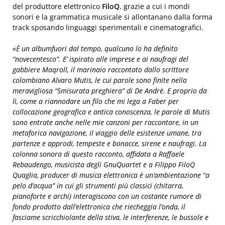
del produttore elettronico
FiloQ
, grazie a cui i mondi
sonori e la grammatica musicale si allontanano dalla forma
track sposando linguaggi sperimentali e cinematografici.
«
È un albumfuori dal tempo, qualcuno lo ha definito
“novecentesco”. E’ ispirato alle imprese e ai naufragi del
gabbiere Maqroll, il marinaio raccontato dallo scrittore
colombiano Alvaro Mutis, le cui parole sono finite nella
meravigliosa “Smisurata preghiera” di De Andrè. E proprio da
lì, come a riannodare un filo che mi lega a Faber per
collocazione geografica e antica conoscenza, le parole di Mutis
sono entrate anche nelle mie canzoni per raccontare, in un
metaforica navigazione, il viaggio delle esistenze umane, tra
partenze e approdi, tempeste e bonacce, sirene e naufragi. La
colonna sonora di questo racconto, affidata a Raffaele
Rebaudengo, musicista degli GnuQuartet e a Filippo FiloQ
Quaglia, producer di musica elettronica è un’ambientazione “a
pelo d’acqua” in cui gli strumenti più classici (chitarra,
pianoforte e archi) interagiscono con un costante rumore di
fondo prodotto dall’elettronica che riecheggia l’onda, il
fasciame scricchiolante della stiva, le interferenze, le bussole e