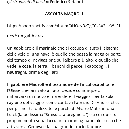
gli strumenti di bordo
»
Federico Sirianni
ASCOLTA MAQROLL
https://open.spotify.com/album/0NOcyBzTgC0x6X3IsrW1F1
Cos’è un gabbiere?
Un gabbiere è il marinaio che si occupa di tutto il sistema
delle vele di una nave, è quello che passa la maggior parte
del tempo di navigazione sull’albero più alto, è quello che
vede le cose, la terra, i banchi di pesce, i capodogli, i
naufraghi, prima degli altri.
Il gabbiere Maqroll è il testimone dell’incollocabilità
, è
l’Ulisse che, arrivato a Itaca, decide comunque di
imbarcarsi di nuovo e riprendere il viaggio, “per la sola
ragione del viaggio” come cantava Fabrizio De Andrè, che,
per primo, ha utilizzato le parole di Alvaro Mutis in una
track (la bellissima “Smisurata preghiera”) e a cui questo
proponimento si riallaccia in un immaginario filo rosso che
attraversa Genova e la sua grande track d’autore.