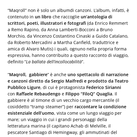
“Maqroll” non è solo un albumdi canzoni. L’album, infatti, è
contenuto in
un libro
che raccoglie
un’antologia di
scrittori, poeti, illustratori e fotografi
(da Enrico Remmert
a Remo Rapino, da Anna Lamberti-Bocconi a Bruno
Morchio, da Vincenzo Costantino Cinaski a Guido Catalano,
da Roberto Mercadini a Martha Canfield, traduttrice e
amica di Alvaro Mutis) i quali, ognuno nella propria forma
espressiva, hanno contribuito a questo racconto di viaggio,
definito “
La ballata dell’incollocabilità
”.
“
Maqroll, gabbiere
” è anche
uno spettacolo di narrazione
e canzoni diretto da Sergio Maifredi e prodotto da Teatro
Pubblico Ligure
, di cui è protagonista
Federico Sirianni
con
Raffaele Rebaudengo
e
Filippo “FiloQ” Quaglia
. Il
gabbiere è al timone di un vecchio cargo mercantile (il
cosiddetto “tramp steamer”) per
raccontare la condizione
esistenziale dell’uomo
, vista come un lungo viaggio per
mare; un viaggio in cui i grandi personaggi della
letteratura marina (il capitano Achab di Melville, il
pescatore Santiago di Hemingway, gli ammutinati del