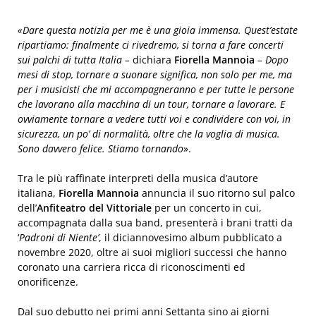
«Dare questa notizia per me è una gioia immensa. Quest’estate
ripartiamo: finalmente ci rivedremo, si torna a fare concerti
sui palchi di tutta Italia –
dichiara
Fiorella Mannoia
– Dopo
mesi di stop, tornare a suonare significa, non solo per me, ma
per i musicisti che mi accompagneranno e per tutte le persone
che lavorano alla macchina di un tour, tornare a lavorare. E
ovviamente tornare a vedere tutti voi e condividere con voi, in
sicurezza, un po’ di normalità, oltre che la voglia di musica.
Sono davvero felice. Stiamo tornando
».
Tra le più raffinate interpreti della musica d’autore
italiana,
Fiorella Mannoia
annuncia il suo ritorno sul palco
dell’
Anfiteatro del Vittoriale
per un concerto in cui,
accompagnata dalla sua band, presenterà i brani tratti da
‘
Padroni di Niente’
, il diciannovesimo album pubblicato a
novembre 2020, oltre ai suoi migliori successi che hanno
coronato una carriera ricca di riconoscimenti ed
onorificenze.
Dal suo debutto nei primi anni Settanta sino ai giorni