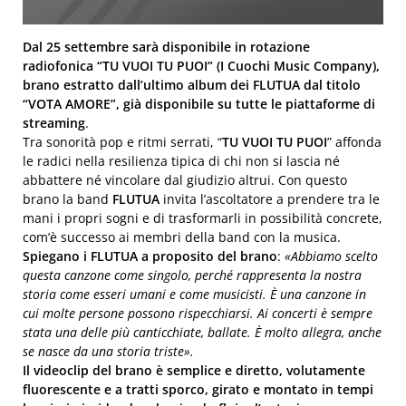
Dal 25 settembre sarà disponibile in rotazione
radiofonica “TU VUOI TU PUOI” (I Cuochi Music Company),
brano estratto dall’ultimo album dei FLUTUA dal titolo
“VOTA AMORE”, già disponibile su tutte le piattaforme di
streaming
.
Tra sonorità pop e ritmi serrati, “
TU VUOI TU PUOI
” affonda
le radici nella resilienza tipica di chi non si lascia né
abbattere né vincolare dal giudizio altrui. Con questo
brano la band
FLUTUA
invita l’ascoltatore a prendere tra le
mani i propri sogni e di trasformarli in possibilità concrete,
com’è successo ai membri della band con la musica.
Spiegano i FLUTUA a proposito del brano
:
«
Abbiamo scelto
questa canzone come singolo, perché rappresenta la nostra
storia come esseri umani e come musicisti. È una canzone in
cui molte persone possono rispecchiarsi. Ai concerti è sempre
stata una delle più canticchiate, ballate. È molto allegra, anche
se nasce da una storia triste
».
Il videoclip del brano è semplice e diretto, volutamente
fluorescente e a tratti sporco, girato e montato in tempi