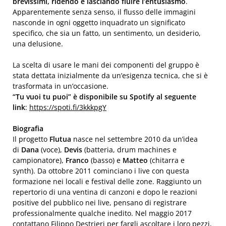
brevissimi, ridendo e lasciando fluire l’entusiasmo
.
Apparentemente senza senso, il flusso delle immagini
nasconde in ogni oggetto inquadrato un significato
specifico, che sia un fatto, un sentimento, un desiderio,
una delusione.
La scelta di usare le mani dei componenti del gruppo è
stata dettata inizialmente da un’esigenza tecnica, che si è
trasformata in un’occasione.
“Tu vuoi tu puoi” è disponibile su Spotify al seguente
link
:
https://spoti.fi/3kkkpgY
Biografia
Il progetto
Flutua
nasce nel settembre 2010 da un’idea
di
Dana
(voce),
Devis
(batteria, drum machines e
campionatore),
Franco
(basso) e
Matteo
(chitarra e
synth). Da ottobre 2011 cominciano i live con questa
formazione nei locali e festival delle zone. Raggiunto un
repertorio di una ventina di canzoni e dopo le reazioni
positive del pubblico nei live, pensano di registrare
professionalmente qualche inedito. Nel maggio 2017
contattano Filippo Destrieri per fargli ascoltare i loro pezzi,