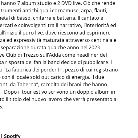
i hanno 7 album studio e 2 DVD live. Ciò che rende
trumenti antichi quali cornamuse, arpa, flauti,
tal di basso, chitarra e batteria. Il cantato è
rcati e coinvolgenti tra il narrativo, l’interiorità ed
all’inizio il puro live, dove riescono ad esprimere
nza ed espressività maturata attraverso centinaia e
na separazione durata qualche anno nel 2023
ve Club di Trezzo sull’Adda come headliner del
osa risposta dei fan la band decide di pubblicare il
“La fabbrica dei perdenti”, pezzo di cui registrano
 con il locale sold out carico di energia. I due
cconti da Taberna”, raccolta dei brani che hanno
gi. Dopo il tour estivo scrivono un doppio album in
o il titolo del nuovo lavoro che verrà presentato al
5.
|
Spotify