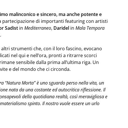
mo malinconico e sincero, ma anche potente e
la partecipazione di importanti featuring con artisti
or Sadist
in
Mediterraneo
,
Daridel
in
Mala Tempora
.
altri strumenti che, con il loro fascino, evocano
cati nel qui e nell’ora, pronti a ritrarre scorci
rimane sensibile dalla prima all’ultima riga. Un
vite e del mondo che ci circonda.
ra “Natura Morta” è uno sguardo perso nella vita, un
ione nata da una costante ed autocritica riflessione. Il
consapevoli della quotidiana realtà, così meravigliosa e
materialismo spinto. Il nostro vuole essere un urlo