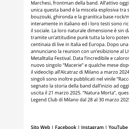
Marchesi, frontman della band. All’attivo ogg
unica questa band è la miscela esplosiva tra s
bouzouki, ghironda e la granitica base rock/me
interamente in italiano ed i loro testi sono rice
il sociale. La loro naturale dimensione è sin d
tramite un’attitudine punk tutta la loro pote
centinaia di live in Italia ed Europa. Dopo u
annunciano la reunion con un’esibizione al Li
MetalItalia Festival. Data l’incredibile e calor
nuovo singolo “Macerie” e qualche mese dopo 
il videoclip all’Alcatraz di Milano a marzo 2024
singoli sono inoltre pubblicati nel vinile “Ra
segnato la storia della band dall’inizio ad og
uscita il 21 marzo 2025. “Natura Morta”, quest
Legend Club di Milano dal 28 al 30 marzo 202
Sito Web
|
Facebook
|
Instagram
|
YouTube