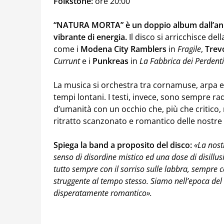
Folkstone:
ore 20:00
“NATURA MORTA” è un doppio album dall’ani
vibrante di energia.
Il disco si arricchisce del
come i
Modena City Ramblers
in
Fragile
,
Trev
Currunt
e i
Punkreas
in
La Fabbrica dei Perdenti
La musica si orchestra tra cornamuse, arpa e 
tempi lontani. I testi, invece, sono sempre radi
d’umanità con un occhio che, più che critico, 
ritratto scanzonato e romantico delle nostre 
Spiega la band a proposito del disco:
«La nost
senso di disordine mistico ed una dose di disillus
tutto sempre con il sorriso sulle labbra, sempre 
struggente al tempo stesso. Siamo nell’epoca del 
disperatamente romantico».