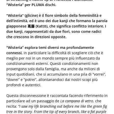
“Wisteria” per PLUMA dischi.
“Wisteria” (glicine) è il fiore simbolo della femminilità e
dell’intimità, ed è uno dei due kanji che formano la parola
giapponese 葛藤 (Kattō), che significa conflitto interiore. I
due kanji, rappresentati da due fiori, sono come radici
che crescono in direzioni opposte.
“Wisteria” esplora temi diversi ma profondamente
connessi,
in particolare la difficoltà di scegliere ciò che è
meglio per noi in un mondo sempre più influenzato da
condizionamenti esterni. Questi condizionamenti non
provengono solo dalla famiglia, ma anche da milioni di
input quotidiani, che si accumulano in una pila di “vorrei”,
“dovrei” e “potrei”, allontanandoci dai nostri scopi più
profondi e autentici.
Questa disconnessione è raccontata facendo riferimento in
particolare ad un passaggio de
La campana di vetro
, che
recita:
“I saw my life branching out before me like the green fig
tree in the story.
From the tip of every branch, like a fat purple