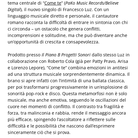
tema centrale di “
Come te
” (
PaKo Music Records/Believe
Digital
), il nuovo singolo di Francesco Luz. Con un
linguaggio musicale diretto e personale, il cantautore
romano racconta la difficoltà di entrare in sintonia con chi
ci circonda – un ostacolo che genera conflitti,
incomprensioni e solitudine, ma che può diventare anche
un’opportunità di crescita e consapevolezza.
Prodotto presso
Il Piano B Progetti Sonori
dallo stesso Luz in
collaborazione con Roberto Cola (già per Patty Pravo, Arisa
e Lorenzo Lepore), “Come te” combina emozioni in antitesi
ad una struttura musicale sorprendentemente dinamica. Il
brano si apre infatti con l’intimità di una ballata classica,
per poi trasformarsi progressivamente in un’esplosione di
sonorità pop-rock e disco. Questa metamorfosi non è solo
musicale, ma anche emotiva, seguendo le oscillazioni del
cuore nei momenti di conflitto. Il contrasto tra fragilità e
forza, tra malinconia e rabbia, rende il messaggio ancora
più efficace, spingendo l’ascoltatore a riflettere sulle
difficoltà e le possibilità che nascono dall’esprimere
sinceramente ciò che si prova.