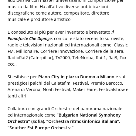
audiovisiva con master universitario in composizione per
musica da film. Ha all’attivo diverse pubblicazioni
discografiche come autore, compositore, direttore
musicale e produttore artistico.
È conosciuto ai più per aver inventato e brevettato
Il
Pianoforte Che Dipinge
, con cui è stato recensito su riviste,
radio e televisioni nazionali ed internazionali come: Classic
FM, Millionaire, Corriere Innovazione, Corriere della sera,
RadioRai2 (Caterpillar), Tv2000, TeleNorba, Rai 1, Rai3, Fox
ecc..
Si esibisce per
Piano City in piazza Duomo a Milano
e sui
prestigiosi palchi del Calatafimi Festival, Premio Barocco,
Arena di Verona, Noah Festival, Maker Faire, Festivalshow e
tanti altri.
Collabora con grandi Orchestre del panorama nazionale
ed internazionale come
“Bulgarian National Symphony
Orchestra” (Sofia)
,
“Orchestra ritmosinfonica italiana”
,
“Souther Est Europe Orchestra”
.