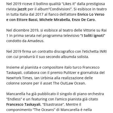
Nel 2019 riceve il bollino qualità “Likes it” dalla prestigiosa
rivista
JazzIt
per il album“Condivisioni”. Si esibisce in teatro
in tutta Italia dal 2017 al fianco dell’attore
Enrico Lo Verso
e con Ettore Bassi, Michele Mirabella, Enzo De Caro.
Nel dicembre 2019, si esibisce al teatro delle Vittorie su Rai
1 in prima serata nel programma televisivo
“I Soliti ignoti”
condotto da Amadeus.
Nel 2019 firma un contratto discografico con l’etichetta INRI
con cui produrrà il suo secondo albumda solista.
Insieme al pianista e compositore italo turco Francesco
Taskayali, collabora con il premio Pulitzer e giornalista del
NewYork Times, Ian Urbinia alla realizzazione delle
colonne sonore per il asset The OutLaw Ocean.
Mancarella ha già pubblicato il singolo di piano orchestra
“Endless” e un featuring con l’amico pianista già citato
Francesco Taskayali
, “Elsastrasse”. Mentre il
componimento “The Oceans” di Mancarella è nella