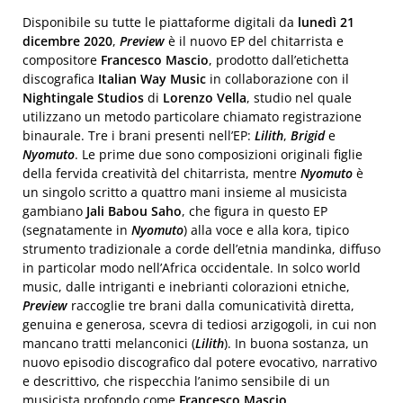
Disponibile su tutte le piattaforme digitali da
lunedì 21
dicembre 2020
,
Preview
è il nuovo EP del chitarrista e
compositore
Francesco Mascio
, prodotto dall’etichetta
discografica
Italian Way Music
in collaborazione con il
Nightingale Studios
di
Lorenzo Vella
, studio nel quale
utilizzano un metodo particolare chiamato registrazione
binaurale. Tre i brani presenti nell’EP:
Lilith
,
Brigid
e
Nyomuto
. Le prime due sono composizioni originali figlie
della fervida creatività del chitarrista, mentre
Nyomuto
è
un singolo scritto a quattro mani insieme al musicista
gambiano
Jali Babou Saho
, che figura in questo EP
(segnatamente in
Nyomuto
) alla voce e alla kora, tipico
strumento tradizionale a corde dell’etnia mandinka, diffuso
in particolar modo nell’Africa occidentale. In solco world
music, dalle intriganti e inebrianti colorazioni etniche,
Preview
raccoglie tre brani dalla comunicatività diretta,
genuina e generosa, scevra di tediosi arzigogoli, in cui non
mancano tratti melanconici (
Lilith
). In buona sostanza, un
nuovo episodio discografico dal potere evocativo, narrativo
e descrittivo, che rispecchia l’animo sensibile di un
musicista profondo come
Francesco Mascio
.