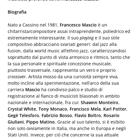
Biografia
Nato a Cassino nel 1981,
Francesco Mascio
è un
chitarrista/compositore assai intraprendente, poliedrico ed
estremamente interessante. Il suo
playing
e il suo stile
compositivo abbracciano svariati generi: dal jazz alla
fusion, dalla world music all’ethno jazz, caratterizzandosi
soprattutto dal punto di vista armonico e ritmico, tanto che
la sua personale e spirituale concezione musicale,
piuttosto trasversale, rappresenta un vero e proprio
crossover
. Artista mosso da una curiosità sempre viva,
molto incline alla sperimentazione, nell’arco della sua
carriera
Mascio
ha condiviso palco e studio di
registrazione al fianco di musicisti blasonati in ambito
nazionale e internazionale, fra cui:
Shawnn Monteiro
,
Crystal White
,
Tony Monaco
,
Francisco Mela
,
Karl Potter
,
Gegè Telesforo
,
Fabrizio Bosso
,
Flavio Boltro
,
Rosario
Giuliani
,
Pippo Matino
. Grazie al suo talento, si è esibito
non solo ovviamente in Italia, ma anche in Europa e negli
Stati Uniti. Invece, per ciò che concerne la sua attuale