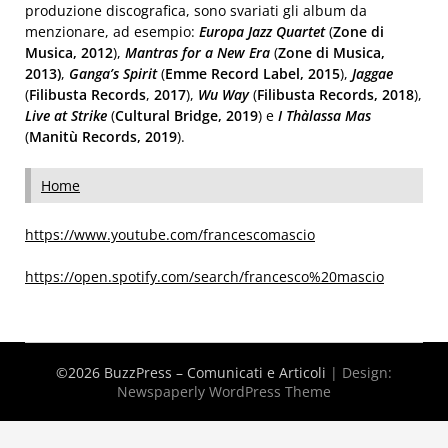
produzione discografica, sono svariati gli album da
menzionare, ad esempio:
Europa Jazz Quartet
(
Zone di
Musica, 2012
),
Mantras for a New Era
(
Zone di Musica,
2013)
,
Ganga’s Spirit
(
Emme Record Label, 2015
),
Jaggae
(
Filibusta Records
,
2017
),
Wu Way
(
Filibusta Records, 2018
),
Live at Strike
(
Cultural Bridge, 2019
) e
I Thàlassa Mas
(
Manitù Records, 2019
).
Home
https://www.youtube.com/francescomascio
https://open.spotify.com/search/francesco%20mascio
©2026 BuzzPress – Comunicati e Articoli
| Design:
Newspaperly WordPress Theme