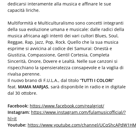
dedicarsi interamente alla musica e affinare le sue
capacità liriche.
Multiformità e Multiculturalismo sono concetti integranti
della sua evoluzione umana e musicale: dalle radici della
musica africana agli intenti dei vari cultori Blues, Soul,
Reggae, Rap, Jazz, Pop, Rock. Quello che la sua musica
esprime si avvicina al codice dei Samurai: Onestà e
Giustizia, Compassione, Gentil Cortesia, Completa
Sincerità, Onore, Dovere e Lealtà. Nelle sue canzoni si
rispecchiano la spensieratezza consapevole e la voglia di
rivalsa perenne.
Il nuovo brano di F.U.L.A., dal titolo “
TUTTI I COLORI
”
feat.
MAMA MARJAS
, sarà disponibile in radio e in digitale
dal 30 ottobre.
Facebook:
https://www.facebook.com/realgriot/
Instagram:
https://www.instagram.com/fulamusicofficial/?
hl=it
Youtube:
https://www.youtube.com/channel/UCqShcAPdW1H