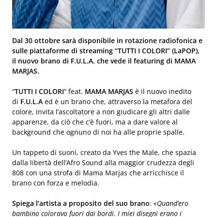
Dal 30 ottobre sarà disponibile in rotazione radiofonica e
sulle piattaforme di streaming “TUTTI I COLORI” (LaPOP),
il nuovo brano di F.U.L.A. che vede il featuring di MAMA
MARJAS.
“
TUTTI I COLORI
” feat.
MAMA MARJAS
è il nuovo inedito
di
F.U.L.A
ed è un brano che, attraverso la metafora del
colore, invita l’ascoltatore a non giudicare gli altri dalle
apparenze, da ciò che c’è fuori, ma a dare valore al
background che ognuno di noi ha alle proprie spalle.
Un tappeto di suoni, creato da Yves the Male, che spazia
dalla libertà dell’Afro Sound alla maggior crudezza degli
808 con una strofa di Mama Marjas che arricchisce il
brano con forza e melodia.
Spiega l’artista a proposito del suo brano
:
«Quand’ero
bambino coloravo fuori dai bordi. I miei disegni erano i