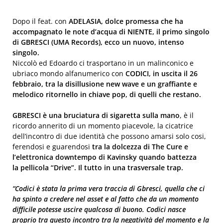
Dopo il feat. con
ADELASIA, dolce promessa che ha
accompagnato le note d’acqua di NIENTE, il primo singolo
di GBRESCI (UMA Records), ecco un nuovo, intenso
singolo.
Niccolò ed Edoardo ci trasportano in un malinconico e
ubriaco mondo alfanumerico con
CODICI, in uscita il 26
febbraio, tra la disillusione new wave e un graffiante e
melodico ritornello in chiave pop, di quelli che restano.
GBRESCI
è una bruciatura di sigaretta sulla mano
, è il
ricordo annerito di un momento piacevole, la cicatrice
dell’incontro di due identità che possono amarsi solo cosi,
ferendosi e guarendosi
tra la dolcezza di The Cure e
l’elettronica downtempo di Kavinsky quando battezza
la pellicola “Drive”. Il tutto in una trasversale trap.
“Codici è stata la prima vera traccia di Gbresci, quella che ci
ha spinto a credere nel asset e al fatto che da un momento
difficile potesse uscire qualcosa di buono. Codici nasce
proprio tra questo incontro tra la negatività del momento e la