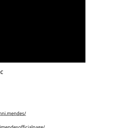
LC
nni.mendes/
imendesofficialpage/