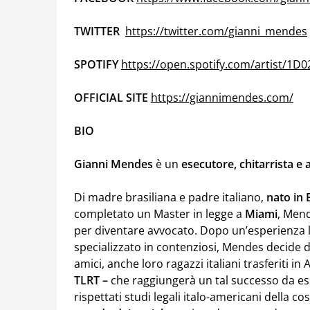
TWITTER
https://twitter.com/gianni_mendes
SPOTIFY
https://open.spotify.com/artist/1D
OFFICIAL SITE
https://giannimendes.com/
BIO
Gianni Mendes
è un
esecutore, chitarrista e 
Di madre brasiliana e padre italiano,
nato in 
completato un Master in legge a
Miami
, Mend
per diventare avvocato. Dopo un’esperienza l
specializzato in contenziosi, Mendes decide di
amici, anche loro ragazzi italiani trasferiti in
TLRT –
che raggiungerà un tal successo da es
rispettati studi legali italo-americani della c