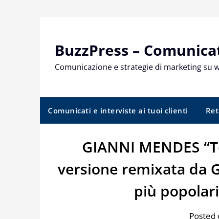
Skip
to
content
BuzzPress – Comunicati
Comunicazione e strategie di marketing su 
Comunicati e interviste ai tuoi clienti
Ret
GIANNI MENDES “Te
versione remixata da G
più popolari
Posted 