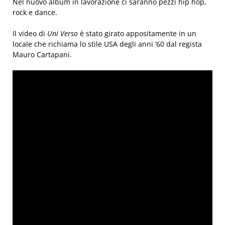
Nel nuovo album in lavorazione ci saranno pezzi hip hop,
rock e dance.
Il video di
Uni Verso
è stato girato appositamente in un
locale che richiama lo stile USA degli anni ‘60 dal regista
Mauro Cartapani.