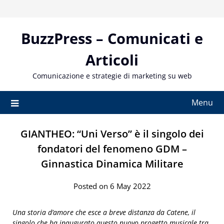
Skip
to
content
BuzzPress – Comunicati e
Articoli
Comunicazione e strategie di marketing su web
Menu
GIANTHEO: “Uni Verso” è il singolo dei
fondatori del fenomeno GDM –
Ginnastica Dinamica Militare
Posted on 6 May 2022
Una storia d’amore che esce a breve distanza da Catene, il
singolo che ha inaugurato questo nuovo progetto musicale tra