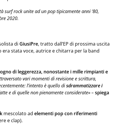
tà surf rock unite ad un pop tipicamente anni ‘80,
obre 2020.
solista di
GiusiPre
, tratto dall’EP di prossima uscita
 era stata voce, autrice e chitarra per la band
sogno di leggerezza, nonostante i mille rimpianti e
ttraversato vari momenti di revisione e scrittura,
ecentemente: l’intento è quello di
sdrammatizzare i
 fatte e di quelle non pienamente considerate» –
spiega
ck
mescolato ad
elementi pop con riferimenti
ere e clap).