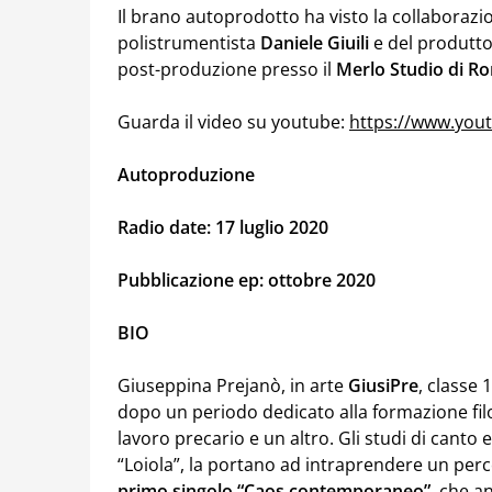
Il brano autoprodotto ha visto la collaborazi
polistrumentista
Daniele Giuili
e del produtto
post-produzione presso il
Merlo Studio di 
Guarda il video su youtube:
https://www.yo
Autoproduzione
Radio date: 17 luglio 2020
Pubblicazione ep: ottobre 2020
BIO
Giuseppina Prejanò, in arte
GiusiPre
, classe
dopo un periodo dedicato alla formazione filos
lavoro precario e un altro. Gli studi di canto 
“Loiola”, la portano ad intraprendere un perc
primo singolo “Caos contemporaneo”,
che an