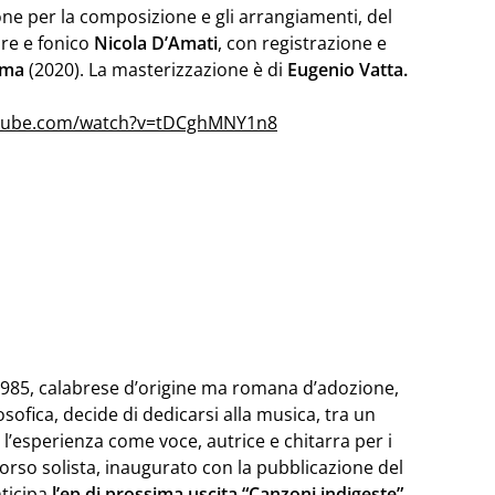
one per la composizione e gli arrangiamenti, del
re e fonico
Nicola D’Amati
, con registrazione e
Roma
(2020). La masterizzazione è di
Eugenio Vatta.
utube.com/watch?v=tDCghMNY1n8
 1985, calabrese d’origine ma romana d’adozione,
ofica, decide di dedicarsi alla musica, tra un
e l’esperienza come voce, autrice e chitarra per i
orso solista, inaugurato con la pubblicazione del
ticipa
l’ep di prossima uscita “Canzoni indigeste”.