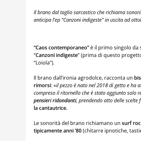
Il brano dal taglio sarcastico che richiama sonori
anticipa l’ep “Canzoni indigeste” in uscita ad ott
“Caos contemporaneo”
è il primo singolo da 
“
Canzoni indigeste
” (prima di questo progetto
“Loiola”).
Il brano dall’ironia agrodolce, racconta un
bi
rimorsi
: «
il pezzo è nato nel 2018 di getto e ha a
compreso il ritornello che è stato aggiunto solo r
pensieri ridondanti
, prendendo atto delle scelte
la cantautrice.
Le sonorità del brano richiamano un
surf ro
tipicamente anni ’80
(chitarre ipnotiche, tasti