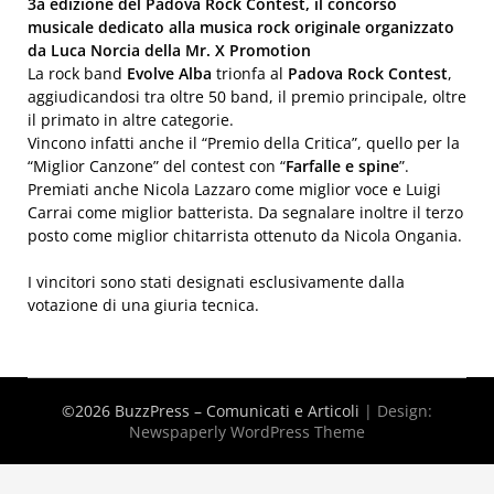
3a edizione del Padova Rock Contest, il concorso
musicale dedicato alla musica rock originale organizzato
da Luca Norcia della Mr. X Promotion
La rock band
Evolve Alba
trionfa al
Padova Rock Contest
,
aggiudicandosi tra oltre 50 band, il premio principale, oltre
il primato in altre categorie.
Vincono infatti anche il “Premio della Critica”, quello per la
“Miglior Canzone” del contest con “
Farfalle e spine
”.
Premiati anche Nicola Lazzaro come miglior voce e Luigi
Carrai come miglior batterista. Da segnalare inoltre il terzo
posto come miglior chitarrista ottenuto da Nicola Ongania.
I vincitori sono stati designati esclusivamente dalla
votazione di una giuria tecnica.
©2026 BuzzPress – Comunicati e Articoli
| Design:
Newspaperly WordPress Theme