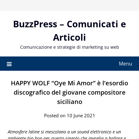
Skip
to
content
BuzzPress – Comunicati e
Articoli
Comunicazione e strategie di marketing su web
Menu
HAPPY WOLF “Oye Mi Amor” è l’esordio
discografico del giovane compositore
siciliano
Posted on 10 June 2021
Atmosfere latine si mescolano a un sound elettronico e un
ambiente hip hop per questo singolo che invoglia a ballare e