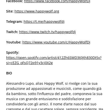
Facebook:
https://www.facebook.com/HappyWolfDj
Site:
https://www.happywolf.org
Telegram:
https://t.me/happywolfdj
Twitch:
https://www.twitch.tv/happywolfdj
Youtube:
https://www.youtube.com/c/HappyWolfDj
Spotify:
https://open.spotify.com/artist/412Zh6SMD3t0Jth830Dt5v?
si=cEZG_oFsQ72p91y3cj0X2g
BIO
Alessandro Lupo, alias Happy Wolf, si rivolge con la sua
produzione ad appassionati e musicisti, come quando già
da bambino, sotto l’influenza del padre, componeva la sua
musica con grande entusiasmo e soddisfazione per
condividerla con gli amici. Il nome d’arte nasce dal suo
cognome e dal suo carattere solare, sempre sorridente. Ha