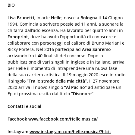
BIO
Lisa Brunetti
, in arte
Helle
, nasce a
Bologna
il 14 Giugno
1994. Comincia a scrivere poesie ad 11 anni, a suonare la
chitarra dall’adolescenza. Ha lavorato per quattro anni in
Fonoprint
, dove ha avuto l’opportunità di conoscere e
collaborare con personaggi del calibro di Bruno Mariani e
Ricky Portera. Nel 2016 partecipa ad
Area Sanremo
arrivando fra i 40 finalisti del concorso. Dopo la
pubblicazione di vari singoli in inglese e in italiano, arriva
per Helle il momento di intraprendere una nuova fase
della sua carriera artistica. Il 19 maggio 2020 esce in radio
il singolo
“Tra le strade della mia città”.
Il 27 novembre
2020 arriva il nuovo singolo
“Al Pacino”
ad anticipare un
Ep di prossima uscita dal titolo
“Disonore”.
Contatti e social
Facebook
www.facebook.com/Helle.musica/
Instagram
www.instagram.com/helle.musica/?hl=it