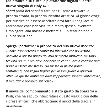
radiofonica e su tutte le piattaforme digitali “Sbatti”, il
nuovo singolo di Holy 420.
Sbatti
parla dei sacrifici fatti per riuscire a trovare la
propria strada, la propria identità artistica. Al giorno d’oggi
per riuscire ad essere ascoltato devi fare il “pagliaccio”
raccontare cose non vissute e molto spesso inventate.
Omologarsi alla massa e mettere su un teatrino non è
l’unica soluzione.
Spiega l’performer a proposito del suo nuovo inedito
:
«Sbatti rappresenta il contrasto interiore che ho vissuto
arrivato a questo punto del mio percorso musicale, mi sono
trovato ad un bivio dove decidere se continuare a recitare una
parte o essere me stesso. Ho messo al primo posto i
sentimenti, non voglio fingere per assomigliare a qualcun
altro. In questo ambiente dove l’apparenza supera l’autenticità,
il mio “IO” è prevalso sul resto».
Il movie del componimento
è stato girato da Spakafra
a
Prali, che ha saputo interpretare questo viaggio con delle
riprese efficaci, che abbracciano il mood della traccia in
questione.