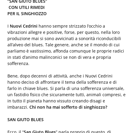
“
SAN GIUTO BLUES
”
CON UTILI RIMEDI
PER IL SINGHIOZZO
I
Nuovi Cedrini
hanno sempre strizzato l’occhio a
vibrazioni allegre e positive, forse, per questo, nella loro
produzione mai si sono avvicinati a sonorità riconducibili
all’alveo del blues. Tale genere, anche se il mondo di cui
parliamo è vastissimo, affonda comunque le proprie radici
in stati d’animo malinconici se non di vera e propria
sofferenza.
Bene, dopo decenni di attività, anche i Nuovi Cedrini
hanno deciso di affrontare il tema della sofferenza e di
farlo in chiave blues. Si parla di una sofferenza universale,
un fastidio fisico che sicuramente tutti, animali compresi, e
in tutto il pianeta hanno vissuto creando disagi e
imbarazzi.
Chi non ha mai sofferto di singhiozzo?
SAN GIUTO BLUES
Ecco, il “
San Giuto Blues
” parla proprio di questo, di