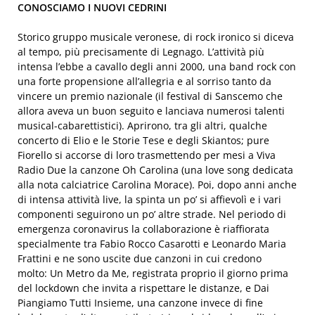
CONOSCIAMO I NUOVI CEDRINI
Storico gruppo musicale veronese, di rock ironico si diceva
al tempo, più precisamente di Legnago. L’attività più
intensa l’ebbe a cavallo degli anni 2000, una band rock con
una forte propensione all’allegria e al sorriso tanto da
vincere un premio nazionale (il festival di Sanscemo che
allora aveva un buon seguito e lanciava numerosi talenti
musical-cabarettistici). Aprirono, tra gli altri, qualche
concerto di Elio e le Storie Tese e degli Skiantos; pure
Fiorello si accorse di loro trasmettendo per mesi a Viva
Radio Due la canzone Oh Carolina (una love song dedicata
alla nota calciatrice Carolina Morace). Poi, dopo anni anche
di intensa attività live, la spinta un po’ si affievolì e i vari
componenti seguirono un po’ altre strade. Nel periodo di
emergenza coronavirus la collaborazione è riaffiorata
specialmente tra Fabio Rocco Casarotti e Leonardo Maria
Frattini e ne sono uscite due canzoni in cui credono
molto: Un Metro da Me, registrata proprio il giorno prima
del lockdown che invita a rispettare le distanze, e Dai
Piangiamo Tutti Insieme, una canzone invece di fine