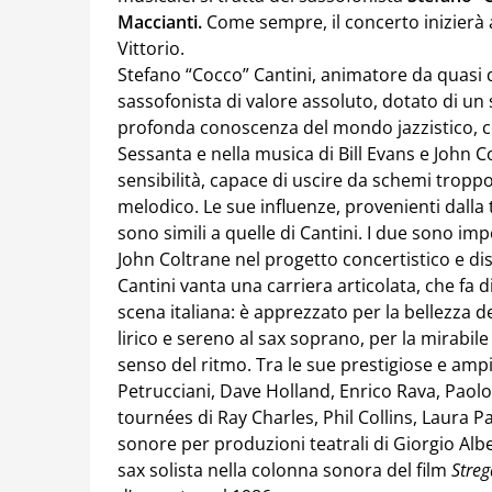
Maccianti.
Come sempre, il concerto inizierà a
Vittorio.
Stefano “Cocco” Cantini, animatore da quasi 
sassofonista di valore assoluto, dotato di u
profonda conoscenza del mondo jazzistico, c
Sessanta e nella musica di Bill Evans e John C
sensibilità, capace di uscire da schemi troppo
melodico. Le sue influenze, provenienti dalla
sono simili a quelle di Cantini. I due sono im
John Coltrane nel progetto concertistico e di
Cantini vanta una carriera articolata, che fa d
scena italiana: è apprezzato per la bellezza 
lirico e sereno al sax soprano, per la mirabil
senso del ritmo. Tra le sue prestigiose e amp
Petrucciani, Dave Holland, Enrico Rava, Paolo
tournées di Ray Charles, Phil Collins, Laura 
sonore per produzioni teatrali di Giorgio Albe
sax solista nella colonna sonora del film
Streg