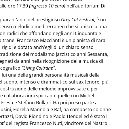
lle ore 17.30
(ingresso 10 euro)
nell’auditorium Di
quarant’anni del prestigioso
Grey Cat Festival
, è un
n senso melodico mediterraneo che si unisce a una
on radici che affondano negli anni Cinquanta e
oltrane. Francesco Maccianti è un pianista di rara
 rigidi e dotato anch’egli di un chiaro senso
 tradizione del modalismo jazzistico anni Sessanta,
pegnati da anni nella ricognizione della musica di
scografico
“Living Coltrane”
.
i lui una delle grandi personalità musicali della
del suono, intenso e drammatico sul sax tenore, più
e costruzione delle melodie improvvisate e per il
ie collaborazioni spiccano quelle con Michel
 Fresu e Stefano Bollani. Ha poi preso parte a
Pausini, Fiorella Mannoia e Raf, ha composto colonne
rtazzi, David Riondino e Paolo Hendel ed è stato il
ati
del regista Francesco Nuti, vincitore del Nastro