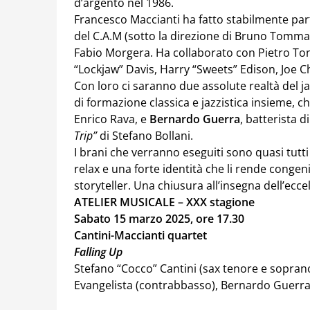
d’argento nel 1986.
Francesco Maccianti ha fatto stabilmente par
del C.A.M (sotto la direzione di Bruno Tommas
Fabio Morgera. Ha collaborato con Pietro To
“Lockjaw” Davis, Harry “Sweets” Edison, Joe Ch
Con loro ci saranno due assolute realtà del ja
di formazione classica e jazzistica insieme, c
Enrico Rava, e
Bernardo Guerra
, batterista 
Trip”
di Stefano Bollani.
I brani che verranno eseguiti sono quasi tutti
relax e una forte identità che li rende congen
storyteller. Una chiusura all’insegna dell’ecce
ATELIER MUSICALE – XXX stagione
Sabato 15 marzo 2025, ore 17.30
Cantini-Maccianti quartet
Falling Up
Stefano “Cocco” Cantini (sax tenore e soprano
Evangelista (contrabbasso), Bernardo Guerra 