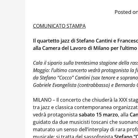
Posted o
COMUNICATO STAMPA
Il quartetto jazz di Stefano Cantini e France
alla Camera del Lavoro di Milano
per l’ultimo
C
ala il sipario sulla trentesima stagione della r
Maggio: l’ultimo concerto vedrà protagonista la
da Stefano “Cocco” Cantini (sax tenore e soprano
Gabriele Evangelista (contrabbasso) e Bernardo G
MILANO – Il concerto che chiuderà la XXX stag
tra jazz e classica contemporanea organizzat
vedrà protagonista
sabato 15 marzo
, alla
Cam
guidato da due musicisti toscani che suona
maturato un senso dell’interplay di rara prof
musicale: si tratta del sassofonista
Stefano “