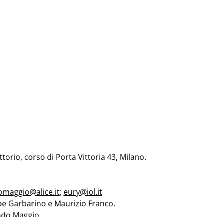
orio, corso di Porta Vittoria 43, Milano.
omaggio@alice.it
;
eury@iol.it
pe Garbarino e Maurizio Franco.
ondo Maggio.