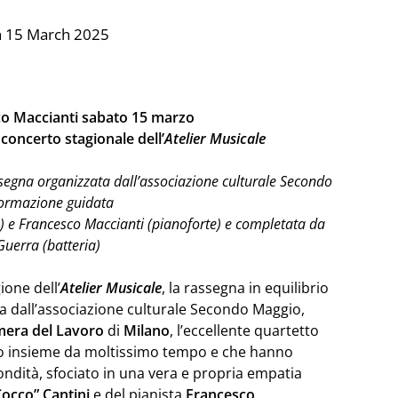
n 15 March 2025
sco Maccianti
sabato 15 marzo
 concerto stagionale dell’
Atelier Musicale
assegna organizzata dall’associazione culturale Secondo
 formazione guidata
) e Francesco Maccianti (pianoforte)
e completata da
uerra (batteria)
ione dell’
Atelier Musicale
, la rassegna in equilibrio
a dall’associazione culturale Secondo Maggio,
era del Lavoro
di
Milano
, l’eccellente quartetto
no insieme da moltissimo tempo e che hanno
ondità, sfociato in una vera e propria empatia
Cocco” Cantini
e del pianista
Francesco