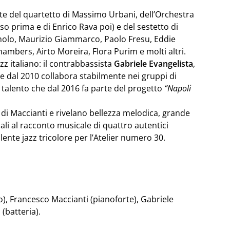
te del quartetto di Massimo Urbani, dell’Orchestra
o prima e di Enrico Rava poi) e del sestetto di
nolo, Maurizio Giammarco, Paolo Fresu, Eddie
ambers, Airto Moreira, Flora Purim e molti altri.
zz italiano: il contrabbassista
Gabriele Evangelista
,
he dal 2010 collabora stabilmente nei gruppi di
di talento che dal 2016 fa parte del progetto
“Napoli
 di Maccianti e rivelano bellezza melodica, grande
iali al racconto musicale di quattro autentici
llente jazz tricolore per l’Atelier numero 30.
), Francesco Maccianti (pianoforte), Gabriele
(batteria).