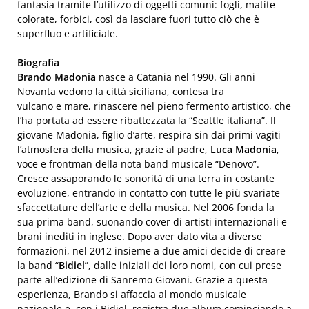
fantasia tramite l’utilizzo di oggetti comuni: fogli, matite
colorate, forbici, così da lasciare fuori tutto ciò che è
superfluo e artificiale.
Biografia
Brando Madonia
nasce a Catania nel 1990. Gli anni
Novanta vedono la città siciliana, contesa tra
vulcano e mare, rinascere nel pieno fermento artistico, che
l’ha portata ad essere ribattezzata la “Seattle italiana”. Il
giovane Madonia, figlio d’arte, respira sin dai primi vagiti
l’atmosfera della musica, grazie al padre,
Luca Madonia
,
voce e frontman della nota band musicale “Denovo”.
Cresce assaporando le sonorità di una terra in costante
evoluzione, entrando in contatto con tutte le più svariate
sfaccettature dell’arte e della musica. Nel 2006 fonda la
sua prima band, suonando cover di artisti internazionali e
brani inediti in inglese. Dopo aver dato vita a diverse
formazioni, nel 2012 insieme a due amici decide di creare
la band “
Bidiel
”, dalle iniziali dei loro nomi, con cui prese
parte all’edizione di Sanremo Giovani. Grazie a questa
esperienza, Brando si affaccia al mondo musicale
nazionale e, con i Bidiel, registra due album cominciando a