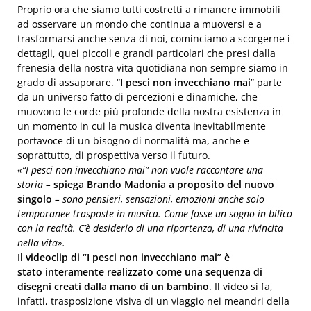
Proprio ora che siamo tutti costretti a rimanere immobili
ad osservare un mondo che continua a muoversi e a
trasformarsi anche senza di noi, cominciamo a scorgerne i
dettagli, quei piccoli e grandi particolari che presi dalla
frenesia della nostra vita quotidiana non sempre siamo in
grado di assaporare. “
I pesci non invecchiano mai
” parte
da un universo fatto di percezioni e dinamiche, che
muovono le corde più profonde della nostra esistenza in
un momento in cui la musica diventa inevitabilmente
portavoce di un bisogno di normalità ma, anche e
soprattutto, di prospettiva verso il futuro.
«
“I pesci non invecchiano mai” non vuole raccontare una
storia
–
spiega Brando Madonia a proposito del nuovo
singolo
–
sono pensieri, sensazioni, emozioni anche solo
temporanee trasposte in musica. Come fosse un sogno in bilico
con la realtà. C’è desiderio di una ripartenza, di una rivincita
nella vita
».
Il videoclip di “I pesci non invecchiano mai” è
stato
interamente realizzato come una sequenza di
disegni creati dalla mano di un bambino
. Il video si fa,
infatti, trasposizione visiva di un viaggio nei meandri della