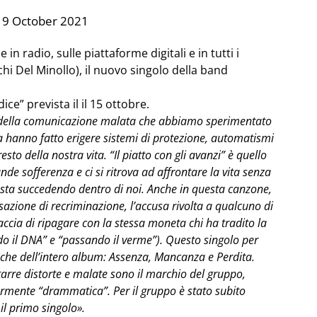
 9 October 2021
n radio, sulle piattaforme digitali e in tutti i
schi Del Minollo), il nuovo singolo della band
ce” prevista il il 15 ottobre.
to della comunicazione malata che abbiamo sperimentato
urla hanno fatto erigere sistemi di protezione, automatismi
to della nostra vita. “Il piatto con gli avanzi” è quello
de sofferenza e ci si ritrova ad affrontare la vita senza
 sta succedendo dentro di noi. Anche in questa canzone,
azione di recriminazione, l’accusa rivolta a qualcuno di
naccia di ripagare con la stessa moneta chi ha tradito la
 il DNA” e “passando il verme”). Questo singolo per
tiche dell’intero album: Assenza, Mancanza e Perdita.
tarre distorte e malate sono il marchio del gruppo,
rmente “drammatica”. Per il gruppo è stato subito
il primo singolo».