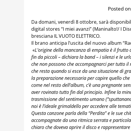
Posted on
Da domani, venerdì 8 ottobre, sarà disponibile i
digital stores “I miei avanzi” (Maninalto!/ I Di
bresciana IL VUOTO ELETTRICO.
Il brano anticipa l’uscita del nuovo album “Radi
«
L’origine della mancanza di empatia è il frut
fin da piccoli – dichiara la band – i silenzi e le 
che non possono che accompagnarci per tutto il res
che resta quando si esce da una situazione di gran
la preparazione necessaria per capire quello che
come nel resto dell’album, c’è una pregnante sens
aver rovinato tutto fin dal principio. Infine la mi
trasmissione del sentimento umano (“sputtanando
noi è l’ideale grimaldello per accedere alle tema
Questa canzone parla della “Perdita” e le sue chi
accompagnate da una ritmica serrata e particola
chiaro che doveva aprire il disco e rappresentare 